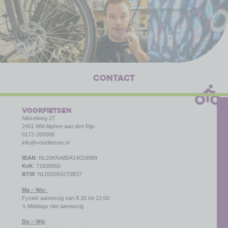
contact
VoorFietsen
Nikkelweg 27
2401 MM Alphen aan den Rijn
0172-260088
info@voorfietsen.nl
IBAN
: NL20KNAB0414019989
KvK
: 71608850
BTW
: NL002054270B37
Ma – Wo:
Fysiek aanwezig van 8.30 tot 12:00
’s Middags niet aanwezig
Do – Vrij: