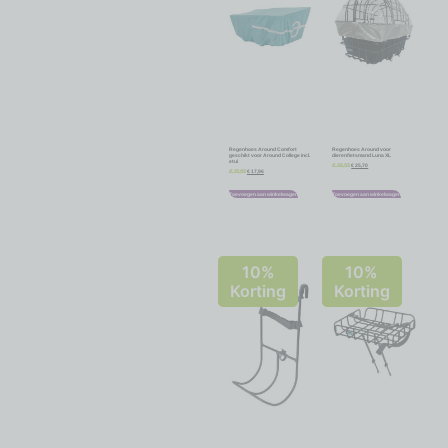
Regenhoes Around Comfort
Regenhoes Around voor
geschikt voor Around College incl.
dierenfietsmand Luna XL
etui
€
25,70
€
28,55
€
17,96
€
19,95
Toevoegen aan winkelwagen
Toevoegen aan winkelwagen
10%
10%
Korting
Korting