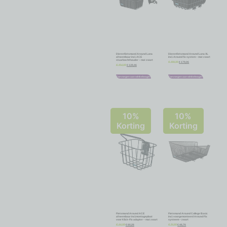
Dierenfietsmand Around Luna
Dierenfietsmand Around Luna XL
afneembaar incl. ACE
incl. Around fix system – mat zwart
stuurbochthouder – mat zwart
€
179,06
€
198,95
€
139,46
€
154,95
Toevoegen aan winkelwagen
Toevoegen aan winkelwagen
10%
10%
Korting
Korting
Fietsmand Around ACE
Fietsmand Around College Basic
afneembaar incl.montageplaat
incl. voorgemonteerd Around Fix
voor Klick-Fix adapter – mat zwart
systeem – zwart
€
60,26
€
46,76
€
66,95
€
51,95