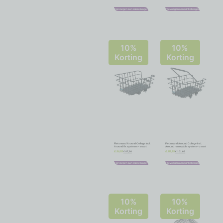
Toevoegen aan winkelwagen
Toevoegen aan winkelwagen
10%
10%
Korting
Korting
Fietsmand Around College incl.
Fietsmand Around College incl.
Around fix systeem – zwart
Around removable system – zwart
€
87,26
€
101,66
€
96,95
€
112,95
Toevoegen aan winkelwagen
Toevoegen aan winkelwagen
10%
10%
Korting
Korting