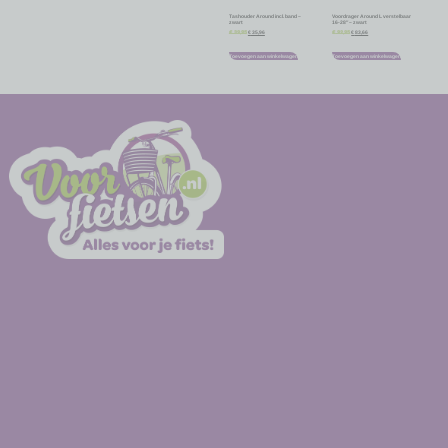
Tashouder Around incl. band –
Voordrager Around L verstelbaar
zwart
16-28″ – zwart
€
35,96
€
83,66
€
39,95
€
92,95
Toevoegen aan winkelwagen
Toevoegen aan winkelwagen
-
-