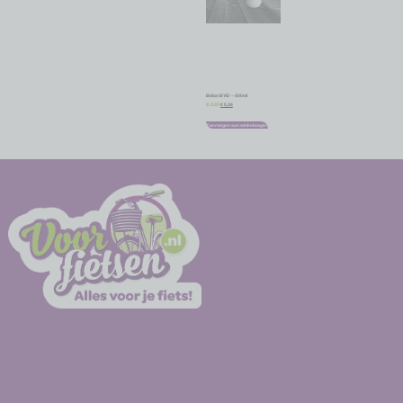
Bidon BYE! – 500ml
€
5,36
€
5,95
Toevoegen aan winkelwagen
-
-