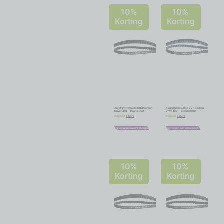
10%
10%
Korting
Korting
Aandrijfriem Gates CDX Carbon
Aandrijfriem Gates CDX Carbon
Drive 118T – zwart/zwart
Drive 120T – zwart/blauw
€
92,75
€
95,79
€
103,06
€
106,43
Toevoegen aan winkelwagen
Toevoegen aan winkelwagen
10%
10%
Korting
Korting