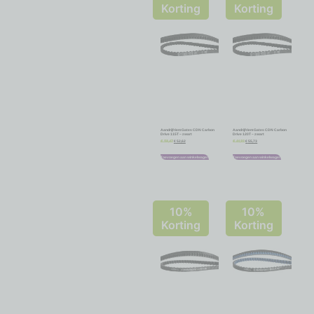
Korting
Korting
Aandrijfriem Gates CDN Carbon
Aandrijfriem Gates CDN Carbon
Drive 115T – zwart
Drive 120T – zwart
€
52,62
€
55,73
€
58,47
€
61,92
Toevoegen aan winkelwagen
Toevoegen aan winkelwagen
10%
10%
Korting
Korting