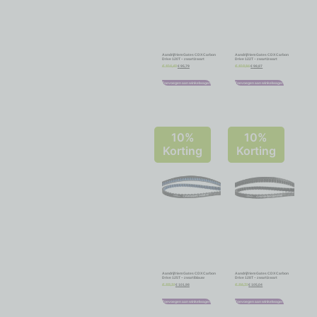
Aandrijfriem Gates CDX Carbon
Aandrijfriem Gates CDX Carbon
Drive 120T – zwart/zwart
Drive 122T – zwart/zwart
€
95,79
€
98,87
€
106,43
€
109,86
Toevoegen aan winkelwagen
Toevoegen aan winkelwagen
10%
10%
Korting
Korting
Aandrijfriem Gates CDX Carbon
Aandrijfriem Gates CDX Carbon
Drive 125T – zwart/blauw
Drive 128T – zwart/zwart
€
101,98
€
105,04
€
113,31
€
116,71
Toevoegen aan winkelwagen
Toevoegen aan winkelwagen