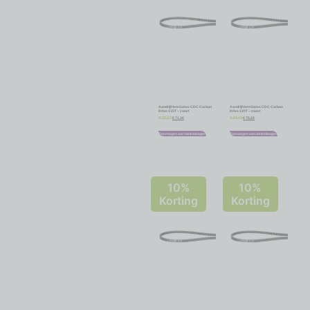
Aandrijfriem Gates CDC Carbon
Aandrijfriem Gates CDC Carbon
Drive 115T – zwart
Drive 120T – zwart
€
71,16
€
75,32
€
79,07
€
83,69
Toevoegen aan winkelwagen
Toevoegen aan winkelwagen
10%
10%
Korting
Korting