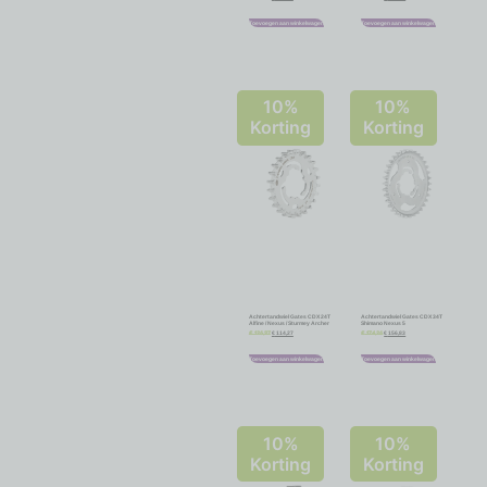
Toevoegen aan winkelwagen
Toevoegen aan winkelwagen
10%
10%
Korting
Korting
Achtertandwiel Gates CDX 24T
Achtertandwiel Gates CDX 34T
Alfine / Nexus / Sturmey Archer
Shimano Nexus 5
€
114,27
€
156,83
€
126,97
€
174,26
Toevoegen aan winkelwagen
Toevoegen aan winkelwagen
10%
10%
Korting
Korting