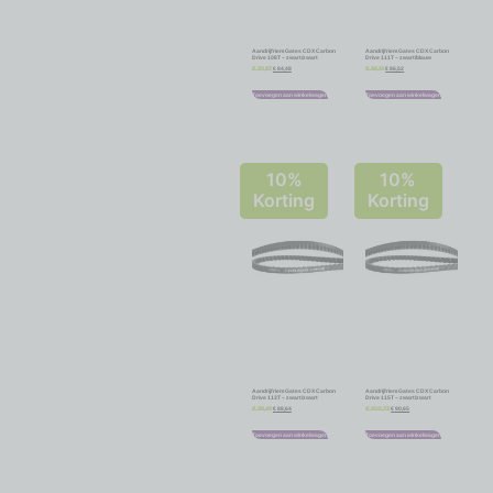
Aandrijfriem Gates CDX Carbon
Aandrijfriem Gates CDX Carbon
Drive 108T – zwart/zwart
Drive 111T – zwart/blauw
€
84,48
€
86,52
€
93,87
€
96,13
Toevoegen aan winkelwagen
Toevoegen aan winkelwagen
10%
10%
Korting
Korting
Aandrijfriem Gates CDX Carbon
Aandrijfriem Gates CDX Carbon
Drive 113T – zwart/zwart
Drive 115T – zwart/zwart
€
88,64
€
90,65
€
98,49
€
100,72
Toevoegen aan winkelwagen
Toevoegen aan winkelwagen