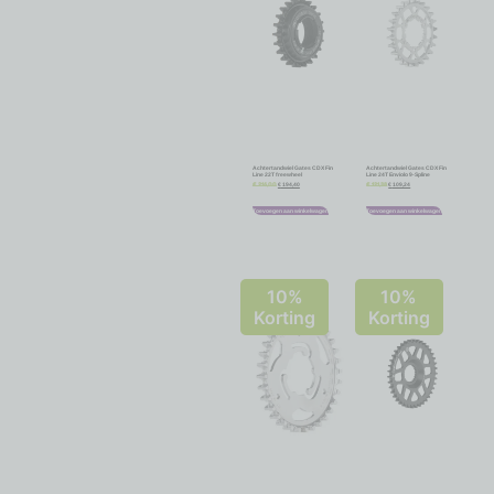
Achtertandwiel Gates CDX Fin
Achtertandwiel Gates CDX Fin
Line 22T freewheel
Line 24T Enviolo 9-Spline
€
194,40
€
109,24
€
216,00
€
121,38
Toevoegen aan winkelwagen
Toevoegen aan winkelwagen
10%
10%
Korting
Korting