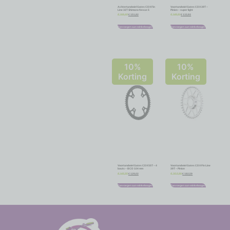
Achtertandwiel Gates CDX Fin
Voortandwiel Gates CDX 39T –
Line 32T Shimano Nexus 5
Pinion – super light
€
151,82
€
133,93
€
168,69
€
148,81
Toevoegen aan winkelwagen
Toevoegen aan winkelwagen
10%
10%
Korting
Korting
Voortandwiel Gates CDX 55T – 4
Voortandwiel Gates CDX Fin Line
bouts – BCD 104 mm
39T – Pinion
€
129,02
€
182,59
€
143,35
€
202,88
Toevoegen aan winkelwagen
Toevoegen aan winkelwagen
-
-