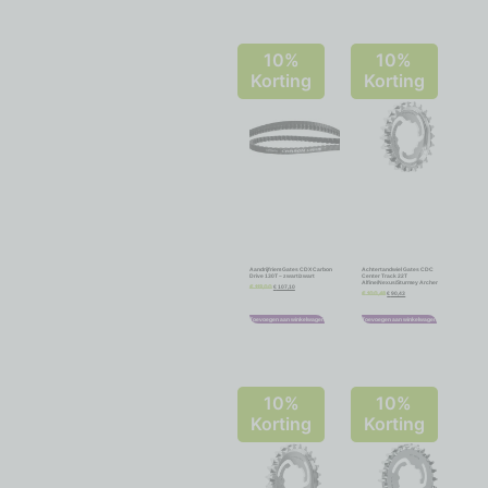
10%
10%
Korting
Korting
Aandrijfriem Gates CDX Carbon
Achtertandwiel Gates CDC
Drive 130T – zwart/zwart
Center Track 22T
Alfine/Nexus/Sturmey Archer
€
107,10
€
119,00
€
90,43
€
100,48
Toevoegen aan winkelwagen
Toevoegen aan winkelwagen
10%
10%
Korting
Korting