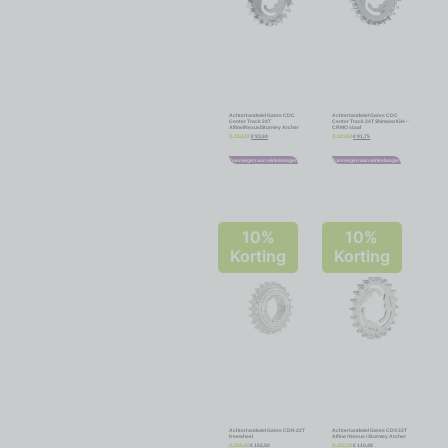
Achtertandwiel Gates CDC
Achtertandwiel Gates CDC
Center Track 24T
Center Track 24T Shimano IGH –
Alfine/Nexus/Sturmey Archer
CRMO staal
€
93,84
€
91,75
€
104,27
€
101,94
Toevoegen aan winkelwagen
Toevoegen aan winkelwagen
10%
10%
Korting
Korting
Achtertandwiel Gates CDN 22T
Achtertandwiel Gates CDX 22T
freewheel
Alfine / Nexus / Sturmey Archer
€
152,50
€
110,48
€
169,44
€
122,76