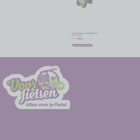
Telefoonhouder Lamicall BM02 4.7″
– 6.8″ – zwart
€
19,79
€
21,99
Toevoegen aan winkelwagen
-
-