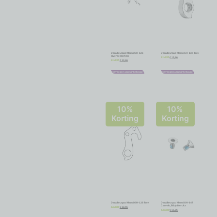
Derailleurpad Marwi GH-126
Derailleurpad Marwi GH-137 Trek
diverse merken
€
13,46
€
14,95
€
13,46
€
14,95
Toevoegen aan winkelwagen
Toevoegen aan winkelwagen
10%
10%
Korting
Korting
Derailleurpad Marwi GH-138 Trek
Derailleurpad Marwi GH-147
Cervelo, Eddy Merckx
€
13,46
€
14,95
€
15,26
€
16,95