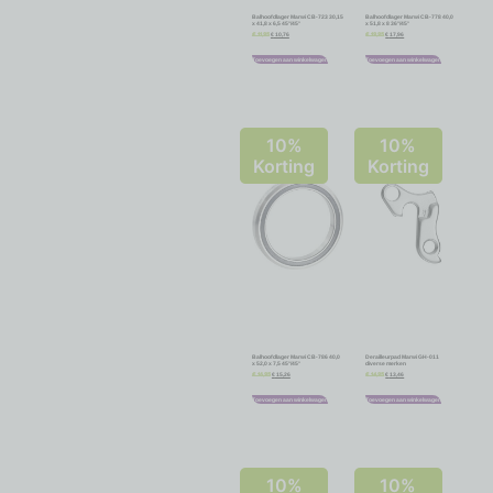
Balhoofdlager Marwi CB-723 30,15
Balhoofdlager Marwi CB-778 40,0
x 41,8 x 6,5 45°/45°
x 51,8 x 8 36°/45°
€
10,76
€
17,96
€
11,95
€
19,95
Toevoegen aan winkelwagen
Toevoegen aan winkelwagen
10%
10%
Korting
Korting
Balhoofdlager Marwi CB-786 40,0
Derailleurpad Marwi GH-011
x 52,0 x 7,5 45°/45°
diverse merken
€
15,26
€
13,46
€
16,95
€
14,95
Toevoegen aan winkelwagen
Toevoegen aan winkelwagen
10%
10%