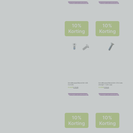
Toevoegen aan winkelwagen
Toevoegen aan winkelwagen
10%
10%
Korting
Korting
Derailleurpad Marwi GH-158
Derailleurpad Marwi GH-176 Cube
Cervelo
(hanger + axle cap)
€
15,26
€
25,16
€
16,95
€
27,95
Toevoegen aan winkelwagen
Toevoegen aan winkelwagen
10%
10%
Korting
Korting