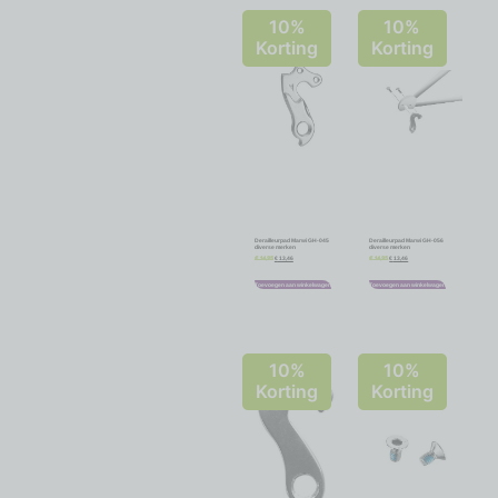
10%
10%
Korting
Korting
Derailleurpad Marwi GH-045
Derailleurpad Marwi GH-056
diverse merken
diverse merken
€
13,46
€
13,46
€
14,95
€
14,95
Toevoegen aan winkelwagen
Toevoegen aan winkelwagen
10%
10%
Korting
Korting