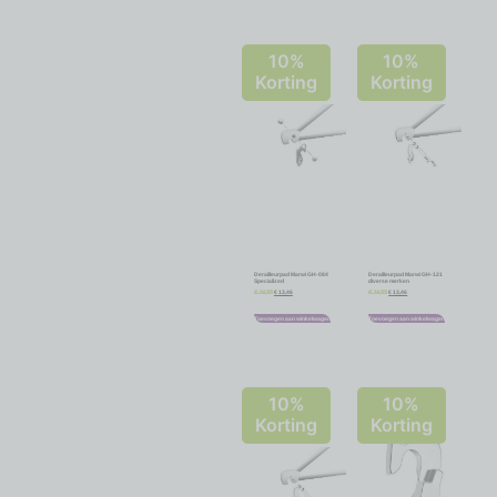
10%
10%
Korting
Korting
Derailleurpad Marwi GH-084
Derailleurpad Marwi GH-121
Specialized
diverse merken
€
13,46
€
13,46
€
14,95
€
14,95
Toevoegen aan winkelwagen
Toevoegen aan winkelwagen
10%
10%
Korting
Korting