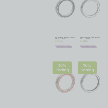
Balhoofdlager Marwi CB-714 30,15
Balhoofdlager Marwi CB-715 30,15
x 41,0 x 6,5 45°/45°
x 41,0 x 7 36°/45°
€
9,86
€
10,76
€
10,95
€
11,95
Toevoegen aan winkelwagen
Toevoegen aan winkelwagen
10%
10%
Korting
Korting