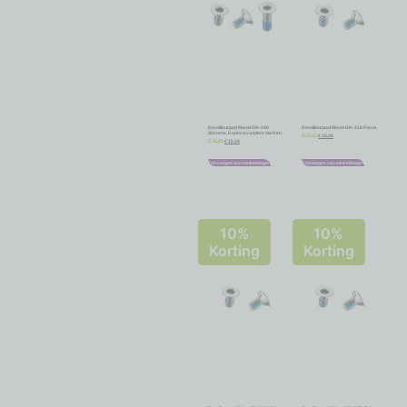
Derailleurpad Marwi GH-180
Derailleurpad Marwi GH-216 Focus
Stevens, Kuota en andere merken
€
15,26
€
16,95
€
15,26
€
16,95
Toevoegen aan winkelwagen
Toevoegen aan winkelwagen
10%
10%
Korting
Korting