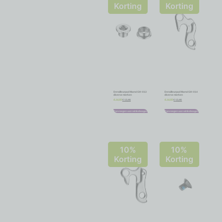
Korting
Korting
Derailleurpad Marwi GH-013
Derailleurpad Marwi GH-014
diverse merken
diverse merken
€
13,46
€
13,46
€
14,95
€
14,95
Toevoegen aan winkelwagen
Toevoegen aan winkelwagen
10%
10%
Korting
Korting