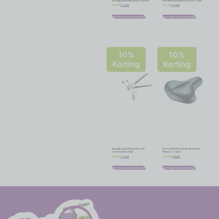
Derailleurpad Marwi GH-243 BH
Derailleurpad Marwi GH-257 Cube
€
17,06
€
17,06
€
18,95
€
18,95
Toevoegen aan winkelwagen
Toevoegen aan winkelwagen
10%
10%
Korting
Korting
Derailleurpad Marwi GH-260
Fietszadel Marwi Selle San Remo
Cannondale, Bulls
Monaco – zwart
€
13,46
€
26,96
€
14,95
€
29,95
Toevoegen aan winkelwagen
Toevoegen aan winkelwagen
-
-