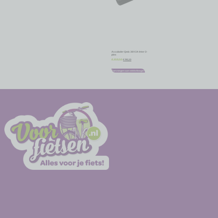
Acculader Qwic 36V 2A Inter 3-
pins
€
98,10
€
109,00
Toevoegen aan winkelwagen
-
-