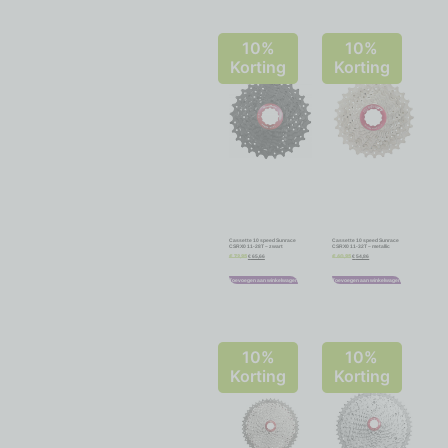
10%
10%
Korting
Korting
Cassette 10 speed Sunrace
Cassette 10 speed Sunrace
CSRX0 11-28T – zwart
CSRX0 11-32T – metallic
€
65,66
€
54,86
€
72,95
€
60,95
Toevoegen aan winkelwagen
Toevoegen aan winkelwagen
10%
10%
Korting
Korting