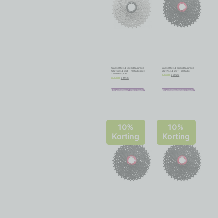
Cassette 11 speed Sunrace
Cassette 11 speed Sunrace
CSRS3 11-32T – metallic met
CSRX1 11-28T – metallic
zwarte spider
€
60,26
€
66,95
€
49,46
€
54,95
Toevoegen aan winkelwagen
Toevoegen aan winkelwagen
10%
10%
Korting
Korting