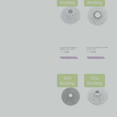
Korting
Korting
Cassette 7 speed SunRace
Cassette 7 speed Sunrace CSR63
CSM63 11-28T – chroom
12-24T – zilver
€
17,06
€
17,06
€
18,95
€
18,95
Toevoegen aan winkelwagen
Toevoegen aan winkelwagen
10%
10%
Korting
Korting