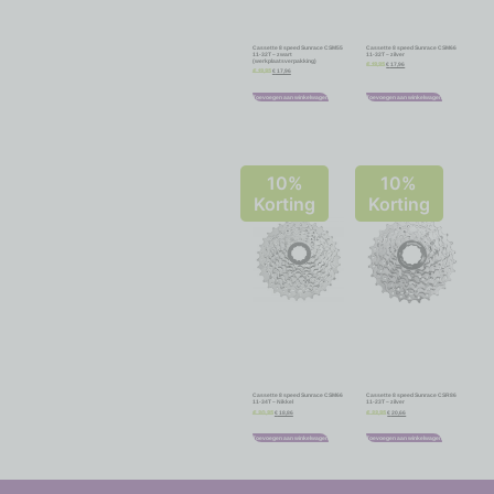
Cassette 8 speed Sunrace CSM55
Cassette 8 speed Sunrace CSM66
11-32T – zwart
11-32T – zilver
(werkplaatsverpakking)
€
17,96
€
19,95
€
17,96
€
19,95
Toevoegen aan winkelwagen
Toevoegen aan winkelwagen
10%
10%
Korting
Korting
Cassette 8 speed Sunrace CSM66
Cassette 8 speed Sunrace CSR86
11-34T – Nikkel
11-23T – zilver
€
18,86
€
20,66
€
20,95
€
22,95
Toevoegen aan winkelwagen
Toevoegen aan winkelwagen