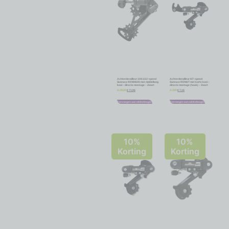
Achterderailleur 10/11/12-speed
Achterderailleur 6/7-speed
Sunrace RDMX600 met middellang
Sunrace RDM2T met korte kooi –
kooi – directe montage – Zwart
directe montage (haak) – Zwart
€
71,96
€
7,16
€
79,95
€
7,95
Toevoegen aan winkelwagen
Toevoegen aan winkelwagen
10%
10%
Korting
Korting