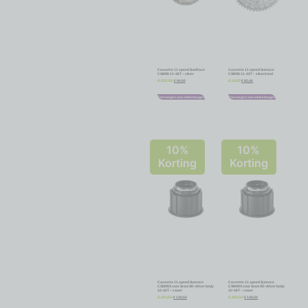
Cassette 11 speed SunRace
Cassette 11 speed Sunrace
CSMX8 11-46T – zilver
CSMX8 11-42T – zilver/rood
€
94,50
€
85,46
€
105,00
€
94,95
Toevoegen aan winkelwagen
Toevoegen aan winkelwagen
10%
10%
Korting
Korting
Cassette 11 speed Sunrace
Cassette 11 speed Sunrace
CSMX9X voor Sram XD-driver body
CSMX9X voor Sram XD-driver body
10-42T – zwart
10-46T – zwart
€
139,50
€
148,50
€
155,00
€
165,00