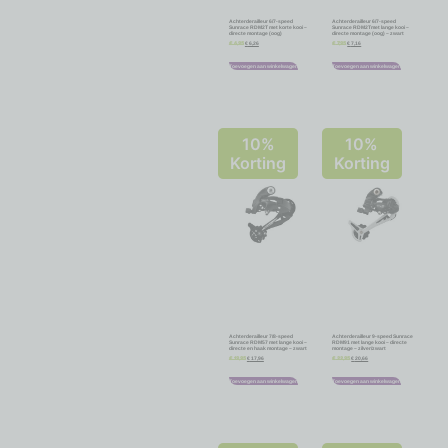
Achterderailleur 6/7-speed
Achterderailleur 6/7-speed
Sunrace RDM2T met korte kooi –
Sunrace RDM2Tmet lange kooi –
directe montage (oog)
directe montage (oog) – zwart
€
6,26
€
7,16
€
6,95
€
7,95
Toevoegen aan winkelwagen
Toevoegen aan winkelwagen
10%
10%
Korting
Korting
Achterderailleur 7/8-speed
Achterderailleur 9-speed Sunrace
Sunrace RDM57 met lange kooi –
RDM91 met lange kooi – directe
directe en haak montage – zwart
montage – zilver/zwart
€
17,96
€
20,66
€
19,95
€
22,95
Toevoegen aan winkelwagen
Toevoegen aan winkelwagen