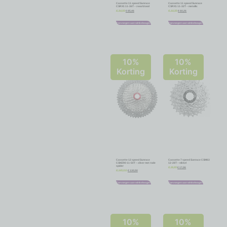
Cassette 11 speed Sunrace
Cassette 11 speed Sunrace
CSRX1 11-36T – zwart/rood
CSRX1 11-32T – metallic
€
85,46
€
60,26
€
94,95
€
66,95
Toevoegen aan winkelwagen
Toevoegen aan winkelwagen
10%
10%
Korting
Korting
Cassette 12 speed Sunrace
Cassette 7 speed Sunrace CSM63
CSMZ90 11-50T – zilver met rode
12-28T – nikkel
spider
€
17,06
€
18,95
€
130,50
€
145,00
Toevoegen aan winkelwagen
Toevoegen aan winkelwagen
10%
10%