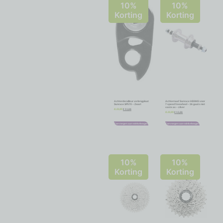
10%
10%
Korting
Korting
Achterderailleur verlengplaat
Achternaaf Sunrace HBM45 voor
Sunrace SP570 – Zwart
7 speed freewheel – 36 gaats met
vaste as – zilver
€
11,66
€
12,95
€
11,66
€
12,95
Toevoegen aan winkelwagen
Toevoegen aan winkelwagen
10%
10%
Korting
Korting