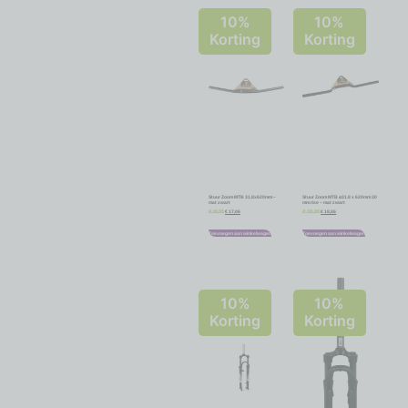
10%
10%
Korting
Korting
Stuur Zoom MTB 31.8x620mm –
Stuur Zoom MTB ø31.8 x 620mm 30
mat zwart
mm rise – mat zwart
€
17,06
€
18,86
€
18,95
€
20,95
Toevoegen aan winkelwagen
Toevoegen aan winkelwagen
10%
10%
Korting
Korting