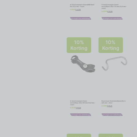
A-head stuurpen Zoom BMX 28,6 /
A-head stuurpen Zoom
50 / 22,2 mm – zwart
verstelbaar 28,6 / 70 mm / 31,8 mm –
zwart
€
13,46
€
14,95
€
23,36
€
25,95
Toevoegen aan winkelwagen
Toevoegen aan winkelwagen
10%
10%
Korting
Korting
A-head stuurpen Zoom
Racestuur Zoom aluminium 25,4 x
verstelbaar 28,6 / 90 mm / 31,8 mm –
425 mm – zilver
zwart
€
25,16
€
27,95
€
23,36
€
25,95
Toevoegen aan winkelwagen
Toevoegen aan winkelwagen