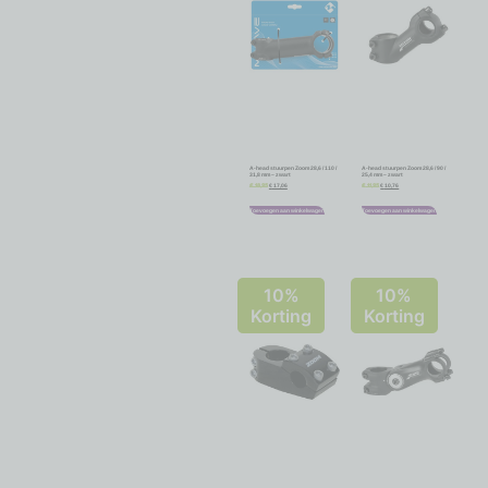
A-head stuurpen Zoom 28,6 / 110 /
A-head stuurpen Zoom 28,6 / 90 /
31,8 mm – zwart
25,4 mm – zwart
€
17,06
€
10,76
€
18,95
€
11,95
Toevoegen aan winkelwagen
Toevoegen aan winkelwagen
10%
10%
Korting
Korting