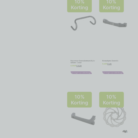
10%
10%
Korting
Korting
Racestuur Zoom aluminium 25,4 x
Remadapter Zoom A1
425mm – zwart
€
4,46
€
4,95
€
23,36
€
25,95
Toevoegen aan winkelwagen
Toevoegen aan winkelwagen
10%
10%
Korting
Korting