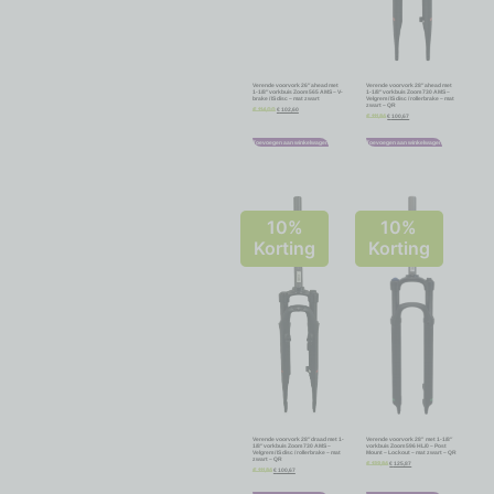
Verende voorvork 26″ ahead met
Verende voorvork 28″ ahead met
1-1/8″ vorkbuis Zoom 565 AMS – V-
1-1/8″ vorkbuis Zoom 730 AMS –
brake / IS disc – mat zwart
Velgrem / IS disc / rollerbrake – mat
zwart – QR
€
102,60
€
114,00
€
100,67
€
111,86
Toevoegen aan winkelwagen
Toevoegen aan winkelwagen
10%
10%
Korting
Korting
Verende voorvork 28″ draad met 1-
Verende voorvork 28” met 1-1/8″
1/8″ vorkbuis Zoom 730 AMS –
vorkbuis Zoom 596 HL/0 – Post
Velgrem / IS disc / rollerbrake – mat
Mount – Lockout – mat zwart – QR
zwart – QR
€
125,87
€
139,86
€
100,67
€
111,86