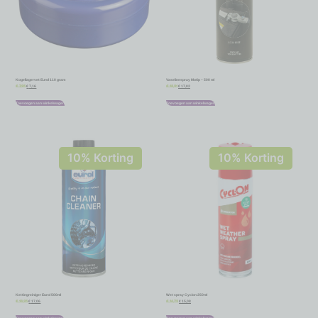
Kogellagervet Eurol 110 gram
Vaselinespray Motip – 500 ml
€
7,16
€
17,02
€
7,95
€
18,91
Toevoegen aan winkelwagen
Toevoegen aan winkelwagen
10% Korting
10% Korting
Kettingreiniger Eurol 500ml
Wet spray Cyclon 250ml
€
17,06
€
15,08
€
18,95
€
16,75