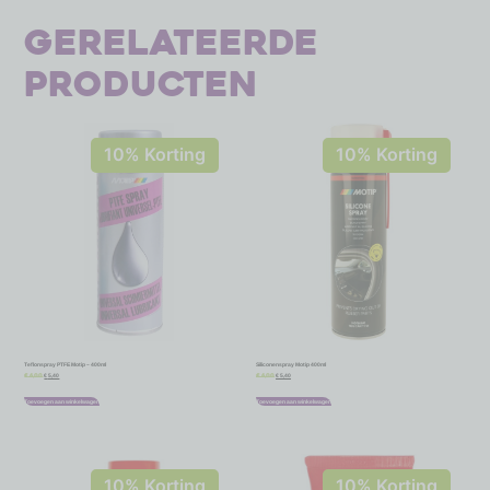
Gerelateerde
producten
10% Korting
10% Korting
Teflonspray PTFE Motip – 400ml
Siliconenspray Motip 400ml
€
5,40
€
5,40
€
6,00
€
6,00
Toevoegen aan winkelwagen
Toevoegen aan winkelwagen
10% Korting
10% Korting