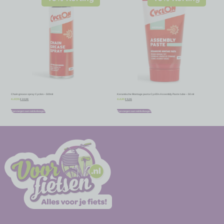
Chain grease spray Cyclon – 500ml
Keramische Montage pasta CyclOn Assembly Paste tube – 50 ml
€
24,98
€
8,06
€
27,75
€
8,95
Toevoegen aan winkelwagen
Toevoegen aan winkelwagen
-
-