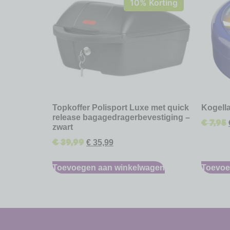
10% Korting
Topkoffer Polisport Luxe met quick
Kogella
release bagagedragerbevestiging –
€
7,95
zwart
€
39,99
€
35,99
Toevoegen aan winkelwagen
Toevoe