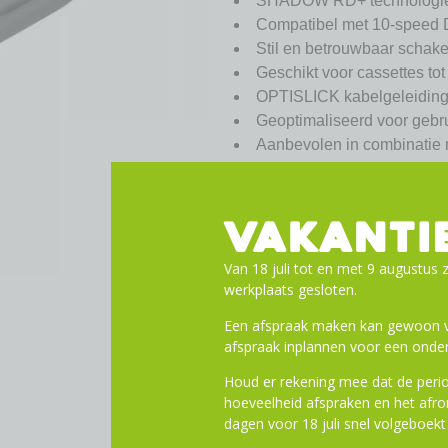
SHADOW RD+ technologie: ket
Compatibel met 10-speed
Stil en betrouwbaar schake
Geschikt voor cassettes to
OPTISLICK kabelgeleiding 
Geoptimaliseerd voor gebru
Aanbevolen in combinatie 
Specificaties:
Merk: SHIMANO
Groep: DEORE
VAKANTI
Serie: M6000
Model: RD-M6000
Van 18 juli tot en met 9 augustus z
Toepassingsgebied: MTB
werkplaats gesloten.
Totale capaciteit: SGS: 43
Een afspraak maken kan gewoon vi
Technologie: Top Normal
afspraak inplannen voor een onder
Aantal versnellingen achte
Houd er rekening mee dat de perio
Aanbevolen ketting: HG-X
hoeveelheid afspraken en het af
Max. verschil voorbladen:
dagen voor 18 juli snel volgeboekt 
Max. grootste tandwiel: SG