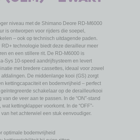
en hoger niveau met de Shimano Deore RD-M6000
ur is ontworpen voor rijders die soepel,
akelen – ook op technisch uitdagende paden.
RD+ technologie biedt deze derailleur meer
ren en een stillere rit. De RD-M6000 is
-Sys 10-speed aandrijfsysteem en levert
inatie met bredere cassettes, ideaal voor zowel
e afdalingen. De middenlange kooi (GS) zorgt
n kettingcapaciteit en bodemvrijheid – perfect
e geïntegreerde schakelaar op de derailleurkooi
ng van de veer aan te passen. In de “ON”-stand
el, wat kettingklapper voorkomt. In de “OFF”-
 van het achterwiel een stuk eenvoudiger.
r optimale bodemvrijheid