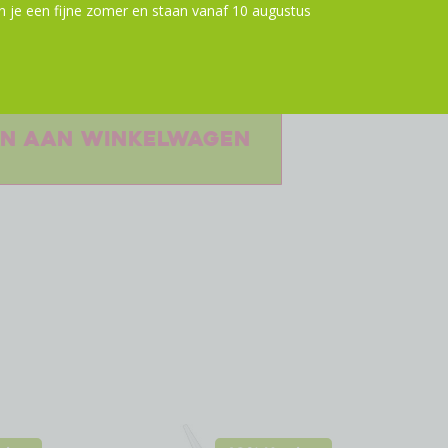
S: 32 tanden
 je een fijne zomer en staan vanaf 10 augustus
 tanden
 tanden
Shimano Deore M6000 – ontworpen
jl te ondersteunen, op elk terrein.
n aan winkelwagen