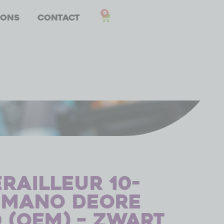
0
 ons
Contact
railleur 10-
imano Deore
 (OEM) – zwart