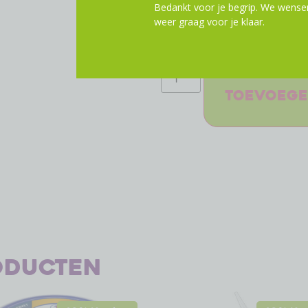
Min. grootste tandwiel: SG
Bedankt voor je begrip. We wensen
weer graag voor je klaar.
Max. kleinste tandwiel: 11
Min. kleinste tandwiel: 11
om je avontuurlijke levenssti
Toevoege
oducten