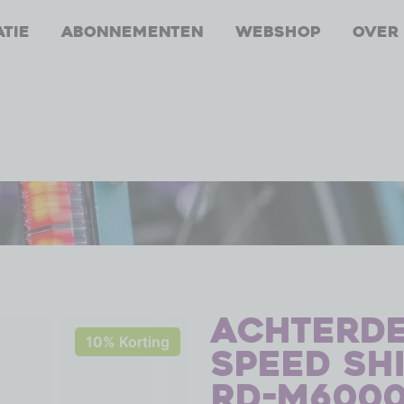
atie
Abonnementen
Webshop
Over
Achterde
10% Korting
speed Sh
RD-M6000