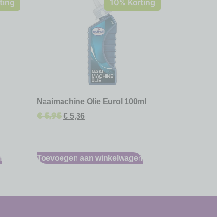
ting
10% Korting
Naaimachine Olie Eurol 100ml
€
5,95
€
5,36
n
Toevoegen aan winkelwagen