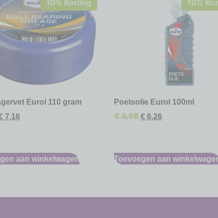
10% Korting
10% Kor
gervet Eurol 110 gram
Poetsolie Eurol 100ml
€
6,95
€
7,16
€
6,26
gen aan winkelwagen
Toevoegen aan winkelwage