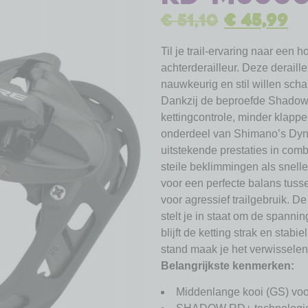
€
51,10
€
45,99
Til je trail-ervaring naar e
achterderailleur. Deze deraille
nauwkeurig en stil willen sch
Dankzij de beproefde Shadow 
kettingcontrole, minder klappe
onderdeel van Shimano’s Dyna
uitstekende prestaties in comb
steile beklimmingen als snell
voor een perfecte balans tusse
voor agressief trailgebruik. D
stelt je in staat om de spanni
blijft de ketting strak en stabi
stand maak je het verwisselen
Belangrijkste kenmerken:
Middenlange kooi (GS) voo