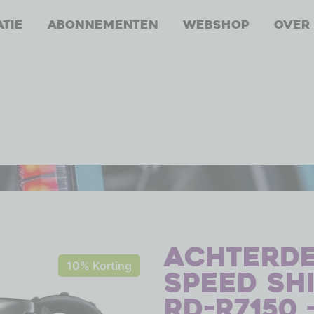
atie
Abonnementen
Webshop
Over
Achterde
10% Korting
speed Sh
RD-R7150