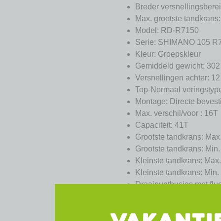
Breder versnellingsbere
Max. grootste tandkrans
Model: RD-R7150
Serie: SHIMANO 105 R7
Kleur: Groepskleur
Gemiddeld gewicht: 302
Versnellingen achter: 12
Top-Normaal verings
Montage: Directe bevest
Max. verschil/voor : 16T
Capaciteit: 41T
Grootste tandkrans: Max
Grootste tandkrans: Min
Kleinste tandkrans: Max
Kleinste tandkrans: Min.
Draaipuntbusjes met fluo
Derailleurwieltje met 11
Derailleurwieltje met ve
Di2-aansluiting bedraad