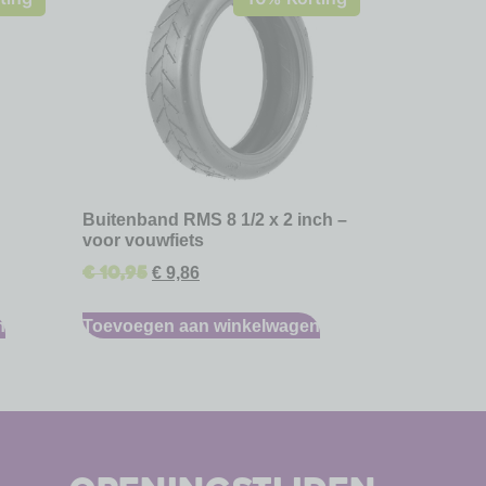
Buitenband RMS 8 1/2 x 2 inch –
voor vouwfiets
€
10,95
€
9,86
n
Toevoegen aan winkelwagen