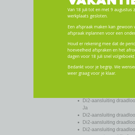
VAKANTI
Di2-aansluiting draadlo
Van 18 juli tot en met 9 augustus z
Di2-aansluiting draadlo
werkplaats gesloten.
afstelmodus: Ja
Een afspraak maken kan gewoon vi
Di2-aansluiting draadlo
afspraak inplannen voor een onder
Ja
Di2-aansluiting draadlo
Houd er rekening mee dat de perio
hoeveelheid afspraken en het af
(*1)|Versnellingspositie:
dagen voor 18 juli snel volgeboekt 
Di2-aansluiting draadl
STEPS gegevensitems (*
Bedankt voor je begrip. We wensen
Di2-aansluiting draadlo
weer graag voor je klaar.
met E-TUBE RIDE: Ja
Di2-aansluiting draadlo
met E-TUBE PROJECT:
Di2-aansluiting draadloo
Ja
Di2-aansluiting draadloo
Di2-aansluiting draadloo
Di2-aansluiting draadl