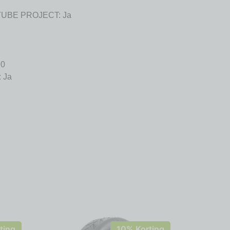
-TUBE PROJECT: Ja
 0
: Ja
ting
10% Korting