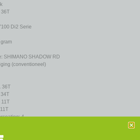
ik
: 36T
100 Di2 Serie
 gram
type: SHIMANO SHADOW RD
iging (conventioneel)
. 36T
. 34T
. 11T
 11T
rcoating: 4
 tanden
rzonken type derailleurwielschroef
|Di2 schakelen: Ja