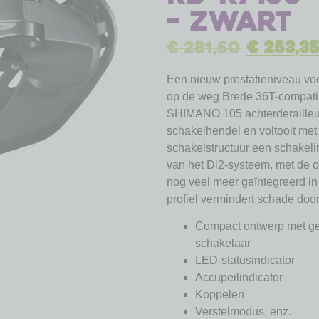
– Zwart
€
281,50
€
253,3
Een nieuw prestatieniveau vo
op de weg Brede 36T-compatib
SHIMANO 105 achterderailleur
schakelhendel en voltooit met
schakelstructuur een schakelin
van het Di2-systeem, met de o
nog veel meer geïntegreerd i
profiel vermindert schade door
Compact ontwerp met ge
schakelaar
LED-statusindicator
Accupeilindicator
Koppelen
Verstelmodus, enz.