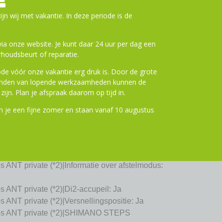
E
os|Di2 schakelen: Ja
ijn wij met vakantie. In deze periode is de
os Bluetooth® LE aangepast (*1)|Informatie over
a onze website. Je kunt daar 24 uur per dag een
os Bluetooth® LE aangepast (*1)|Di2-accupeil:
houdsbeurt of reparatie.
os Bluetooth® LE aangepast
de vóór onze vakantie erg druk is. Door de grote
ronden van lopende werkzaamheden kunnen de
 Ja
zijn. Plan je afspraak daarom op tijd in.
oos Bluetooth® LE aangepast (*1)|SHIMANO
3): Ja
 je een fijne zomer en staan vanaf 10 augustus
os Bluetooth® LE aangepast (*1)|Compatibel
os Bluetooth® LE aangepast (*1)|Compatibel
 Ja
s ANT private (*2)|Informatie over afstelmodus:
s ANT private (*2)|Di2-accupeil: Ja
s ANT private (*2)|Versnellingspositie: Ja
oos ANT private (*2)|SHIMANO STEPS