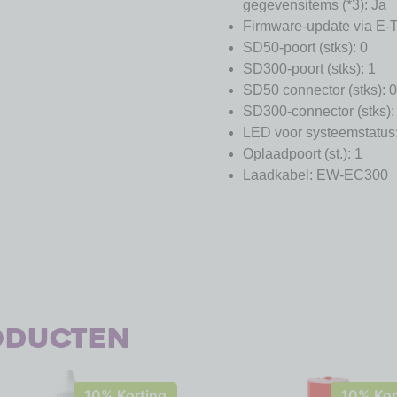
gegevensitems (*3): Ja
Firmware-update via E
SD50-poort (stks): 0
SD300-poort (stks): 1
SD50 connector (stks): 0
SD300-connector (stks):
LED voor systeemstatus
Oplaadpoort (st.): 1
Laadkabel: EW-EC300
oducten
10% Korting
10% Kor