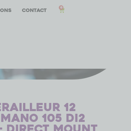
0
 ons
Contact
railleur 12
imano 105 Di2
 – direct mount