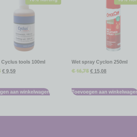
e Cyclus tools 100ml
Wet spray Cyclon 250ml
5
€
16,75
€
9,59
€
15,08
gen aan winkelwagen
Toevoegen aan winkelwage