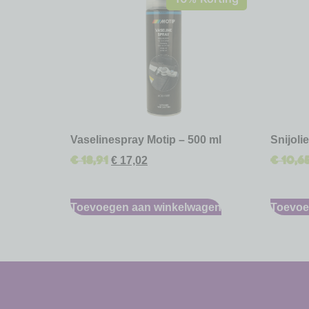
Vaselinespray Motip – 500 ml
Snijoli
€
18,91
€
10,6
€
17,02
Toevoegen aan winkelwagen
Toevoe