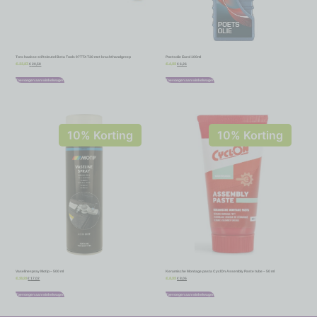
Torx haakse stiftsleutel Beta Tools 97TTX T30 met krachthandgreep
Poetsolie Eurol 100ml
€
20,58
€
6,26
€
22,87
€
6,95
Toevoegen aan winkelwagen
Toevoegen aan winkelwagen
10% Korting
10% Korting
Vaselinespray Motip – 500 ml
Keramische Montage pasta CyclOn Assembly Paste tube – 50 ml
€
17,02
€
8,06
€
18,91
€
8,95
Toevoegen aan winkelwagen
Toevoegen aan winkelwagen