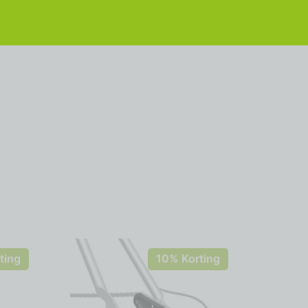
ting
10% Korting