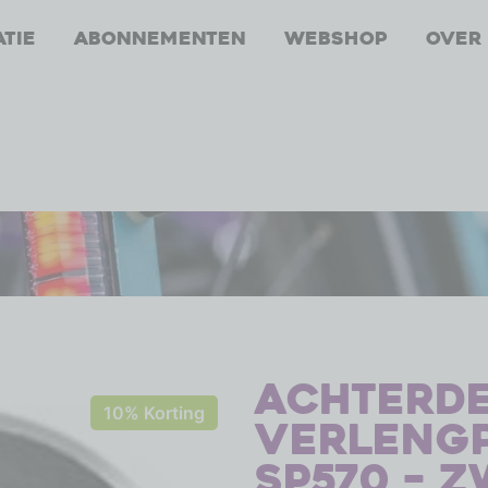
atie
Abonnementen
Webshop
Over
Achterde
10% Korting
verleng
SP570 – 