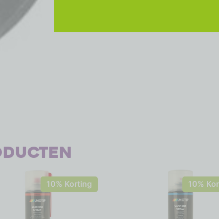
oducten
10% Korting
10% Kor