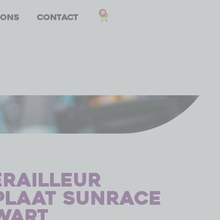
0
 ons
Contact
railleur
plaat Sunrace
Zwart