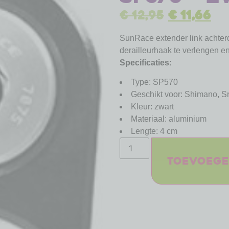
€
12,95
€
11,66
SunRace extender link achter
derailleurhaak te verlengen en
Specificaties:
Type: SP570
Geschikt voor: Shimano, S
Kleur: zwart
Materiaal: aluminium
Lengte: 4 cm
Toevoege