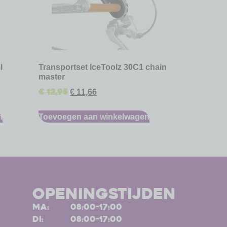
l
Transportset IceToolz 30C1 chain
master
€
12,95
€
11,66
n
Toevoegen aan winkelwagen
openingstijden
ma:
08:00-17:00
di:
08:00-17:00