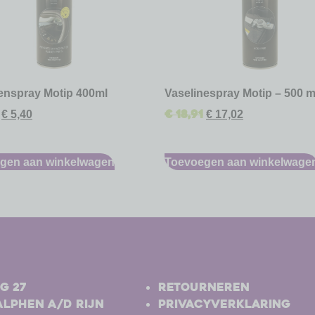
nenspray Motip 400ml
Vaselinespray Motip – 500 m
€
18,91
€
5,40
€
17,02
gen aan winkelwagen
Toevoegen aan winkelwage
-
g 27
Retourneren
Alphen a/d Rijn
Privacyverklaring