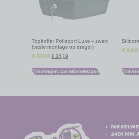
Topkoffer Polisport Luxe – zwart
Silico
(vaste montage op drager)
€
6,00
€
37,99
€
34,19
Toevoegen aan winkelwagen
Toevoe
-
-
Nikkelwe
2401 MM 