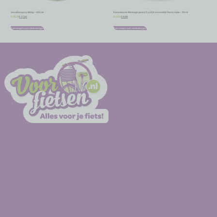
Vaselinespray Motip – 500 ml
Keramische Montage pasta CyclOn Assembly Paste tube – 50 ml
€
17,02
€
8,06
€
18,91
€
8,95
Toevoegen aan winkelwagen
Toevoegen aan winkelwagen
-
-