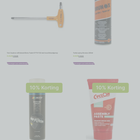
Torx haakse stiftsleutel Beta Tools 97TTX T30 met krachthandgreep
Turbo spray Brunox 300ml
€
20,58
€
10,61
€
22,87
€
11,79
Toevoegen aan winkelwagen
Toevoegen aan winkelwagen
10% Korting
10% Korting