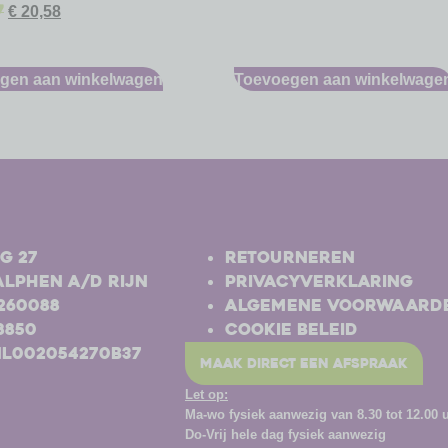
7
€
20,58
gen aan winkelwagen
Toevoegen aan winkelwage
-
g 27
Retourneren
Alphen a/d Rijn
Privacyverklaring
-260088
Algemene voorwaard
8850
Cookie beleid
NL002054270B37
maak direct een afspraak
Let op:
Ma-wo
fysiek aanwezig van 8.30 tot 12.00 
Do-Vrij hele dag fysiek aanwezig