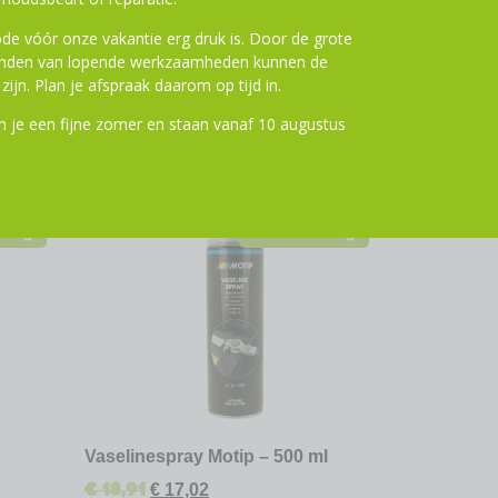
de vóór onze vakantie erg druk is. Door de grote
ronden van lopende werkzaamheden kunnen de
zijn. Plan je afspraak daarom op tijd in.
 je een fijne zomer en staan vanaf 10 augustus
ting
10% Korting
Vaselinespray Motip – 500 ml
€
18,91
€
17,02