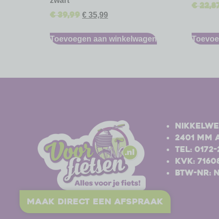
zwart
€
22,8
€
39,99
€
35,99
Toevoegen aan winkelwagen
Toevoe
-
-
Nikkelwe
2401 MM 
Tel: 0172
Kvk: 7160
BTW-nr: 
maak direct een afspraak