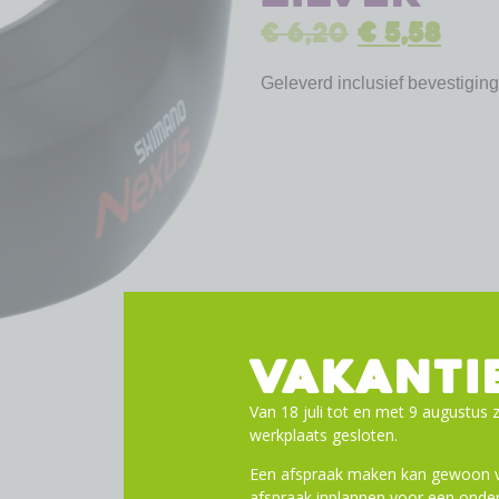
€
6,20
€
5,58
Geleverd inclusief bevestigin
VAKANTI
Van 18 juli tot en met 9 augustus z
werkplaats gesloten.
Een afspraak maken kan gewoon vi
afspraak inplannen voor een onder