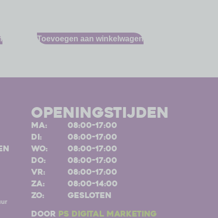
n
Toevoegen aan winkelwagen
openingstijden
ma:
08:00-17:00
di:
08:00-17:00
en
wo:
08:00-17:00
do:
08:00-17:00
vr:
08:00-17:00
za:
08:00-14:00
zo:
gesloten
uur
Door
PS Digital Marketing