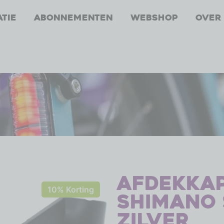
atie
Abonnementen
Webshop
Over
Afdekka
10% Korting
Shimano 
zilver