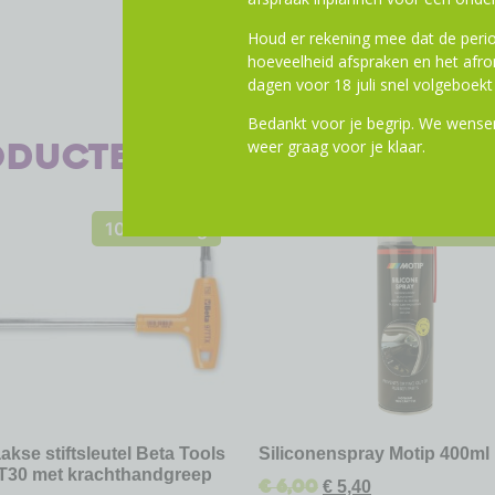
Houd er rekening mee dat de perio
hoeveelheid afspraken en het af
dagen voor 18 juli snel volgeboekt 
Bedankt voor je begrip. We wensen
oducten
weer graag voor je klaar.
10% Korting
10% Kor
akse stiftsleutel Beta Tools
Siliconenspray Motip 400ml
T30 met krachthandgreep
€
6,00
€
5,40