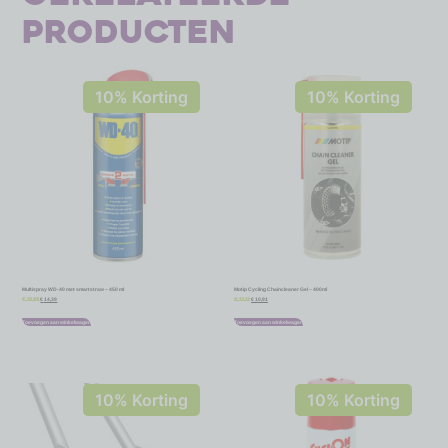
producten
10% Korting
10% Korting
Multispray WD-40 met smartstraw – 450 ml
Motip Cycling Chaincleaner Gel – 400ml
€
14,39
€
10,91
€
15,99
€
12,12
Toevoegen aan winkelwagen
Toevoegen aan winkelwagen
10% Korting
10% Korting