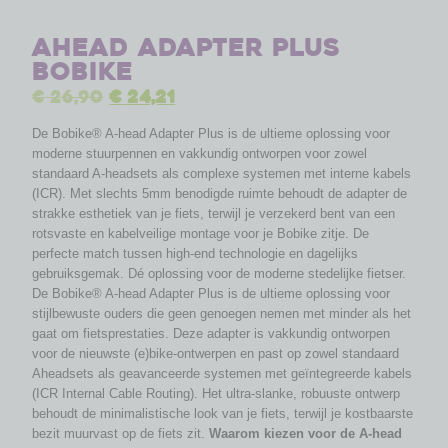
Ahead adapter plus
Bobike
€
26,90
€
24,21
De Bobike® A-head Adapter Plus is de ultieme oplossing voor
moderne stuurpennen en vakkundig ontworpen voor zowel
standaard A-headsets als complexe systemen met interne kabels
(ICR). Met slechts 5mm benodigde ruimte behoudt de adapter de
strakke esthetiek van je fiets, terwijl je verzekerd bent van een
rotsvaste en kabelveilige montage voor je Bobike zitje. De
perfecte match tussen high-end technologie en dagelijks
gebruiksgemak. Dé oplossing voor de moderne stedelijke fietser.
De Bobike® A-head Adapter Plus is de ultieme oplossing voor
stijlbewuste ouders die geen genoegen nemen met minder als het
gaat om fietsprestaties. Deze adapter is vakkundig ontworpen
voor de nieuwste (e)bike-ontwerpen en past op zowel standaard
Aheadsets als geavanceerde systemen met geïntegreerde kabels
(ICR Internal Cable Routing). Het ultra-slanke, robuuste ontwerp
behoudt de minimalistische look van je fiets, terwijl je kostbaarste
bezit muurvast op de fiets zit.
Waarom kiezen voor de A-head