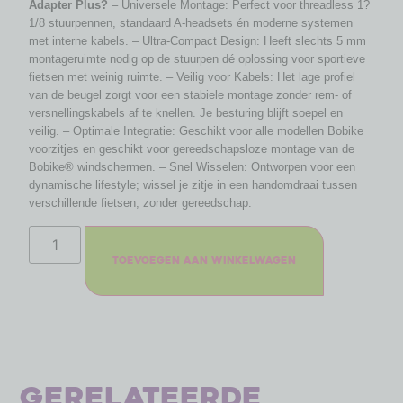
Adapter Plus?
– Universele Montage: Perfect voor threadless 1?
1/8 stuurpennen, standaard A-headsets én moderne systemen
met interne kabels. – Ultra-Compact Design: Heeft slechts 5 mm
montageruimte nodig op de stuurpen dé oplossing voor sportieve
fietsen met weinig ruimte. – Veilig voor Kabels: Het lage profiel
van de beugel zorgt voor een stabiele montage zonder rem- of
versnellingskabels af te knellen. Je besturing blijft soepel en
veilig. – Optimale Integratie: Geschikt voor alle modellen Bobike
voorzitjes en geschikt voor gereedschapsloze montage van de
Bobike® windschermen. – Snel Wisselen: Ontworpen voor een
dynamische lifestyle; wissel je zitje in een handomdraai tussen
verschillende fietsen, zonder gereedschap.
Toevoegen aan winkelwagen
Gerelateerde