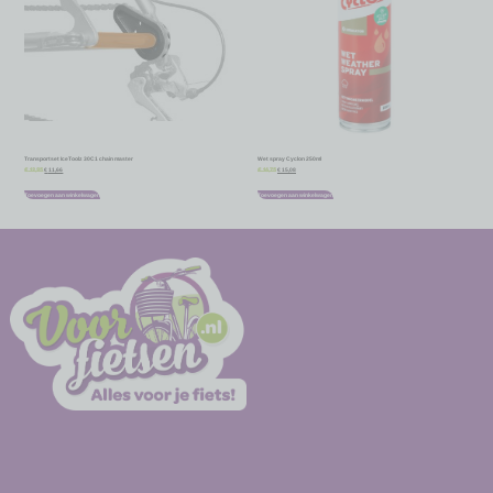
Transportset IceToolz 30C1 chain master
Wet spray Cyclon 250ml
€
11,66
€
15,08
€
12,95
€
16,75
Toevoegen aan winkelwagen
Toevoegen aan winkelwagen
-
-