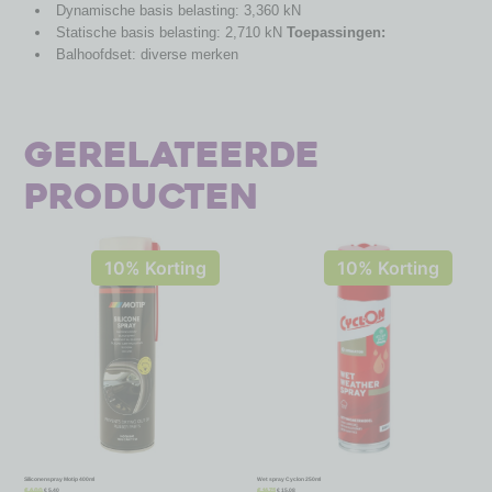
Dynamische basis belasting: 3,360 kN
Statische basis belasting: 2,710 kN
Toepassingen:
Balhoofdset: diverse merken
Gerelateerde
producten
10% Korting
10% Korting
Siliconenspray Motip 400ml
Wet spray Cyclon 250ml
€
5,40
€
15,08
€
6,00
€
16,75