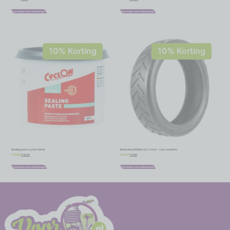
Toevoegen aan winkelwagen
Toevoegen aan winkelwagen
10% Korting
10% Korting
Sealing paste Cyclon 500ml
Buitenband RMS 8 1/2 x 2 inch – voor vouwfiets
€
46,35
€
9,86
€
51,50
€
10,95
Toevoegen aan winkelwagen
Toevoegen aan winkelwagen
-
-