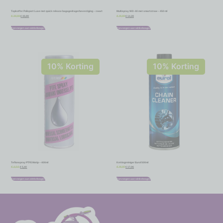
Topkoffer Polisport Luxe met quick release bagagedragerbevestiging – zwart
Multispray WD-40 met smartstraw – 450 ml
€
35,99
€
14,39
€
39,99
€
15,99
Toevoegen aan winkelwagen
Toevoegen aan winkelwagen
10% Korting
10% Korting
Teflonspray PTFE Motip – 400ml
Kettingreiniger Eurol 500ml
€
5,40
€
17,06
€
6,00
€
18,95
Toevoegen aan winkelwagen
Toevoegen aan winkelwagen
-
-