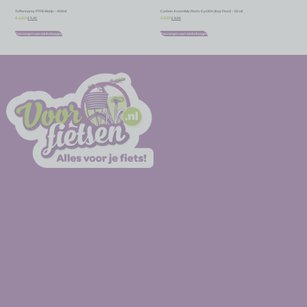
Teflonspray PTFE Motip – 400ml
Carbon Assembly Paste CyclOn Stay Fixed – 50 ml
€
5,40
€
8,06
€
6,00
€
8,95
Toevoegen aan winkelwagen
Toevoegen aan winkelwagen
-
-