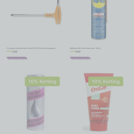
Torx haakse stiftsleutel Beta Tools 97TTX T30 met krachthandgreep
Multispray WD-40 met smartstraw – 450 ml
€
20,58
€
14,39
€
22,87
€
15,99
Toevoegen aan winkelwagen
Toevoegen aan winkelwagen
10% Korting
10% Korting