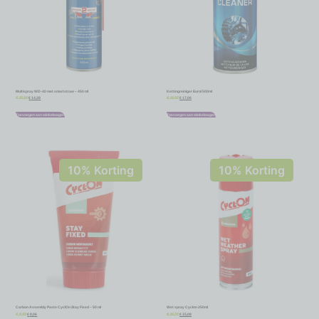
Multispray WD-40 met smartstraw – 450 ml
Kettingreiniger Eurol 500ml
€
14,39
€
17,06
€
15,99
€
18,95
Toevoegen aan winkelwagen
Toevoegen aan winkelwagen
10% Korting
10% Korting
Carbon Assembly Paste CyclOn Stay Fixed – 50 ml
Wet spray Cyclon 250ml
€
8,06
€
15,08
€
8,95
€
16,75