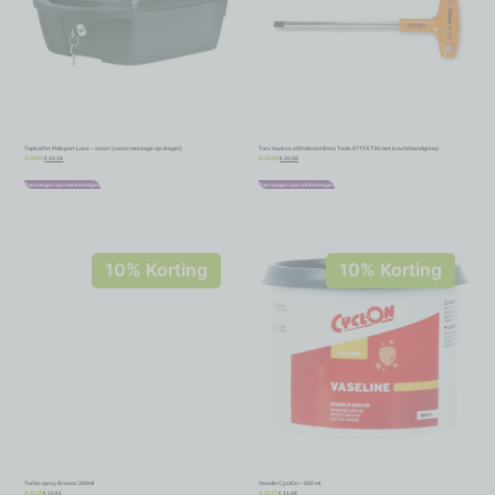
Topkoffer Polisport Luxe – zwart (vaste montage op drager)
Torx haakse stiftsleutel Beta Tools 97TTX T30 met krachthandgreep
€
34,19
€
20,58
€
37,99
€
22,87
Toevoegen aan winkelwagen
Toevoegen aan winkelwagen
10% Korting
10% Korting
Turbo spray Brunox 300ml
Vaselin CyclOn – 500 ml
€
10,61
€
11,48
€
11,79
€
12,75