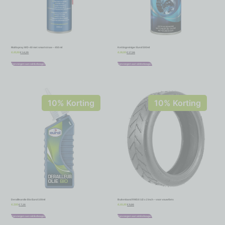
Multispray WD-40 met smartstraw – 450 ml
Kettingreiniger Eurol 500ml
€
14,39
€
17,06
€
15,99
€
18,95
Toevoegen aan winkelwagen
Toevoegen aan winkelwagen
10% Korting
10% Korting
Derailleurolie Bio Eurol 100ml
Buitenband RMS 8 1/2 x 2 inch – voor vouwfiets
€
7,16
€
9,86
€
7,95
€
10,95
Toevoegen aan winkelwagen
Toevoegen aan winkelwagen