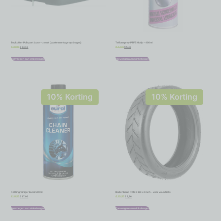
Topkoffer Polisport Luxe – zwart (vaste montage op drager)
Teflonspray PTFE Motip – 400ml
€
34,19
€
5,40
€
37,99
€
6,00
Toevoegen aan winkelwagen
Toevoegen aan winkelwagen
10% Korting
10% Korting
Kettingreiniger Eurol 500ml
Buitenband RMS 8 1/2 x 2 inch – voor vouwfiets
€
17,06
€
9,86
€
18,95
€
10,95
Toevoegen aan winkelwagen
Toevoegen aan winkelwagen