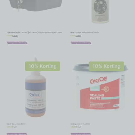
Topkoffer Polisport Luxe met quick release bagagedragerbevestiging – zwart
Motip Cycling Chaincleaner Gel – 400ml
€
35,99
€
10,91
€
39,99
€
12,12
Toevoegen aan winkelwagen
Toevoegen aan winkelwagen
10% Korting
10% Korting
Snijolie Cyclus tools 100ml
Sealing paste Cyclon 500ml
€
9,59
€
46,35
€
10,65
€
51,50
Toevoegen aan winkelwagen
Toevoegen aan winkelwagen