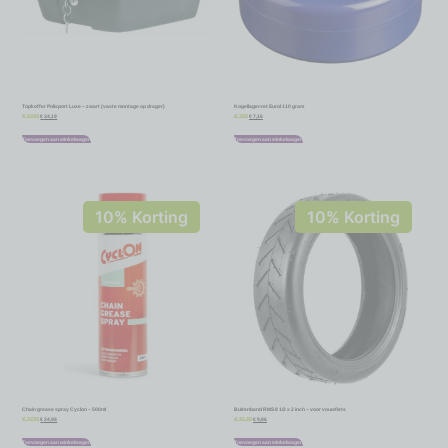
Topkoffer Polisport Luxe – zwart (vaste montage op drager)
Kogellagervet Eurol 110 gram
€
34,19
€
7,16
€
37,99
€
7,95
Toevoegen aan winkelwagen
Toevoegen aan winkelwagen
10% Korting
10% Korting
Chain grease spray Cyclon – 500ml
Buitenband RMS 8 1/2 x 2 inch – voor vouwfiets
€
24,98
€
9,86
€
27,75
€
10,95
Toevoegen aan winkelwagen
Toevoegen aan winkelwagen