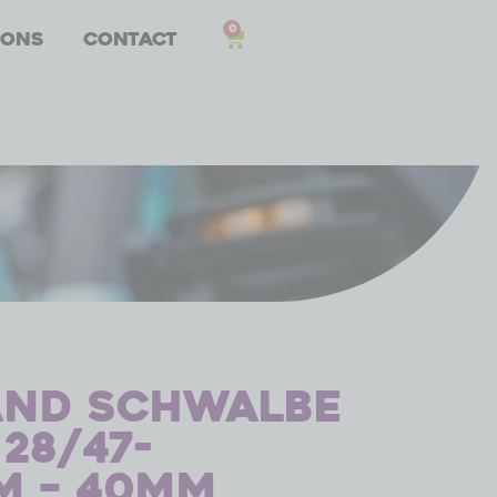
0
 ons
Contact
and Schwalbe
 28/47-
m – 40mm