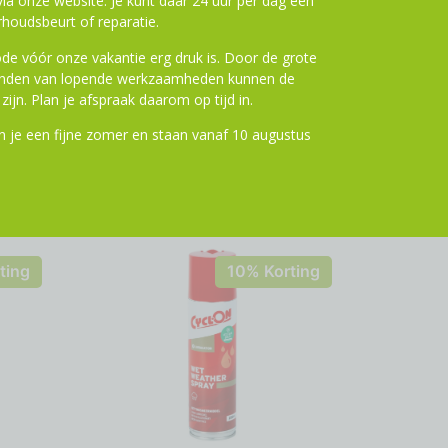
a onze website. Je kunt daar 24 uur per dag een
houdsbeurt of reparatie.
de vóór onze vakantie erg druk is. Door de grote
ronden van lopende werkzaamheden kunnen de
zijn. Plan je afspraak daarom op tijd in.
 je een fijne zomer en staan vanaf 10 augustus
ting
10% Korting