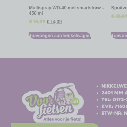
Multispray WD-40 met smartstraw –
Spuitve
450 ml
€
18,91
€
15,99
€
14,39
Toevoegen aan winkelwagen
Toevoe
-
-
Nikkelwe
2401 MM 
Tel: 0172
Kvk: 7160
BTW-nr: 