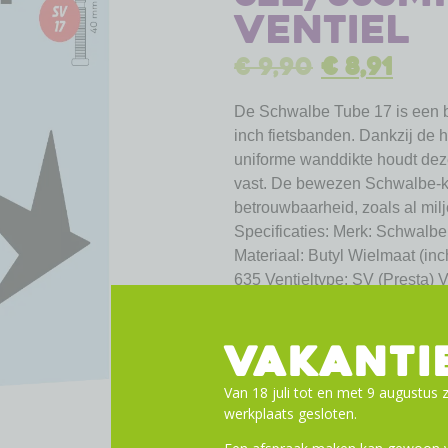
ventiel
€
9,90
€
8,91
De Schwalbe Tube 17 is een 
inch fietsbanden. Dankzij de
uniforme wanddikte houdt de
vast. De bewezen Schwalbe-kw
betrouwbaarheid, zoals al milj
Specificaties: Merk: Schwalb
Materiaal: Butyl Wielmaat (inc
635 Ventieltype: SV (Presta) 
VAKANTI
Toevoege
Van 18 juli tot en met 9 augustus z
werkplaats gesloten.