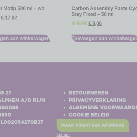
t Motip 500 ml – wit
Carbon Assembly Paste Cy
Stay Fixed – 50 ml
€
17,02
€
8,95
€
8,06
gen aan winkelwagen
Toevoegen aan winkelwage
-
g 27
Retourneren
Alphen a/d Rijn
Privacyverklaring
-260088
Algemene voorwaard
8850
Cookie beleid
NL002054270B37
maak direct een afspraak
Let op: