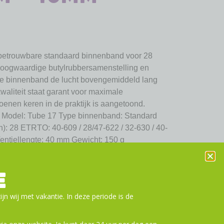
betrouwbare standaard binnenband voor 28
 hoogwaardige butylrubbersamenstelling en
ze binnenband de lucht bovengemiddeld lang
aliteit staat garant voor maximale
oenen keren in de praktijk is aangetoond.
e Model: Tube 17 Type binnenband: Standard
h): 28 ETRTO: 40-609 / 28/47-622 / 32-630 / 40-
Ventiellengte: 40 mm Gewicht: 150 g
E
n aan winkelwagen
ijn wij met vakantie. In deze periode is de