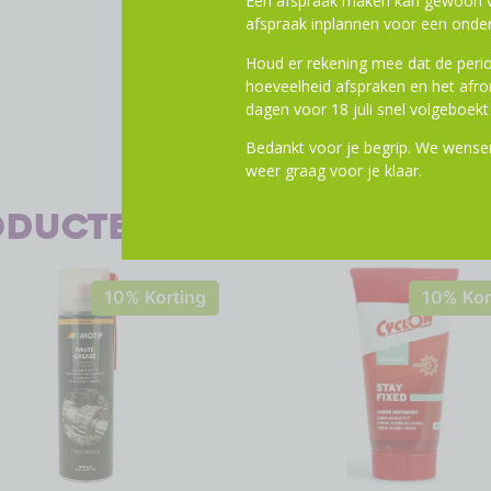
Een afspraak maken kan gewoon vi
afspraak inplannen voor een onder
Houd er rekening mee dat de perio
hoeveelheid afspraken en het af
dagen voor 18 juli snel volgeboekt 
Bedankt voor je begrip. We wensen
weer graag voor je klaar.
oducten
10% Korting
10% Kor