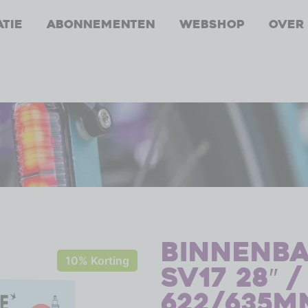
atie
Abonnementen
Webshop
Over
Binnenb
10% Korting
SV17 28″ /
622/635m