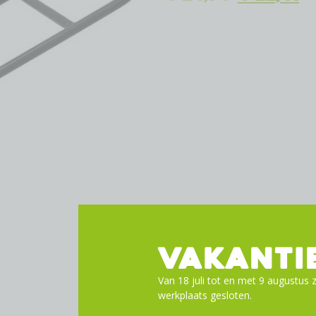
VAKANTI
Van 18 juli tot en met 9 augustus z
werkplaats gesloten.