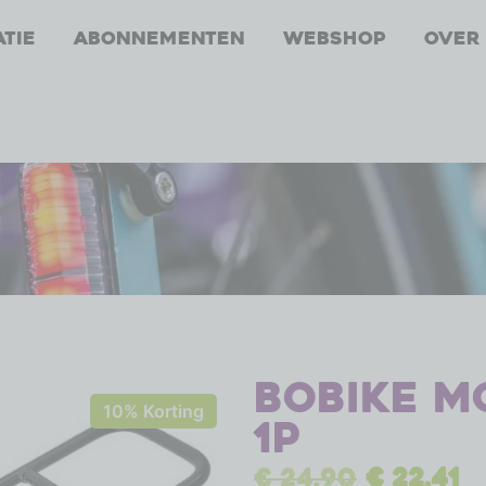
atie
Abonnementen
Webshop
Over
Bobike M
10% Korting
1P
€
24,90
€
22,41