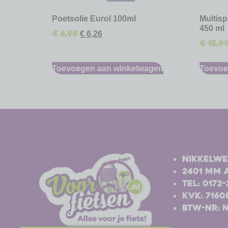
Poetsolie Eurol 100ml
Multis
450 ml
€
6,95
€
6,26
€
15,9
Toevoegen aan winkelwagen
Toevoe
-
-
Nikkelwe
2401 MM 
Tel: 0172
Kvk: 7160
BTW-nr: 