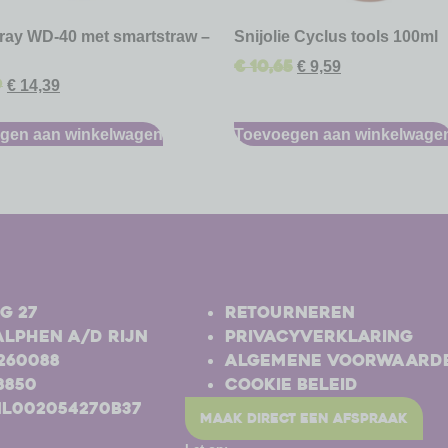
pray WD-40 met smartstraw –
Snijolie Cyclus tools 100ml
€
10,65
€
9,59
9
€
14,39
gen aan winkelwagen
Toevoegen aan winkelwage
-
g 27
Retourneren
Alphen a/d Rijn
Privacyverklaring
-260088
Algemene voorwaard
8850
Cookie beleid
NL002054270B37
maak direct een afspraak