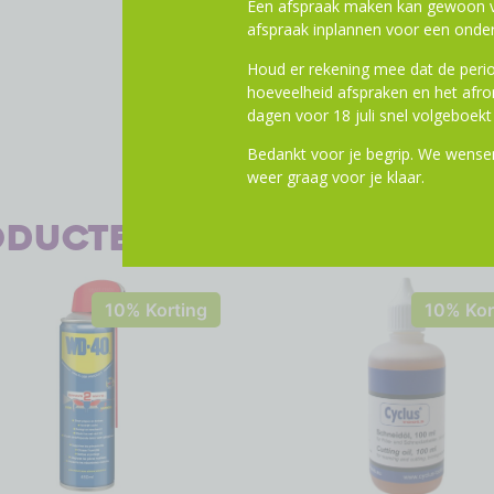
Een afspraak maken kan gewoon vi
afspraak inplannen voor een onder
Houd er rekening mee dat de perio
hoeveelheid afspraken en het af
dagen voor 18 juli snel volgeboekt 
Bedankt voor je begrip. We wensen
weer graag voor je klaar.
oducten
10% Korting
10% Kor