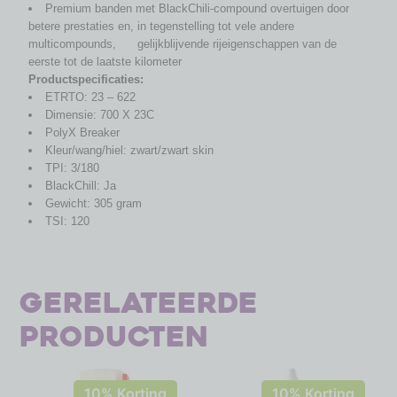
Premium banden met BlackChili-compound overtuigen door
betere prestaties en, in tegenstelling tot vele andere
multicompounds, gelijkblijvende rijeigenschappen van de
eerste tot de laatste kilometer
Productspecificaties:
ETRTO: 23 – 622
Dimensie: 700 X 23C
PolyX Breaker
Kleur/wang/hiel: zwart/zwart skin
TPI: 3/180
BlackChill: Ja
Gewicht: 305 gram
TSI: 120
Gerelateerde
producten
10% Korting
10% Korting