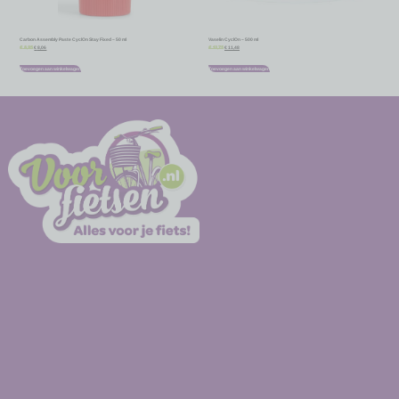
Carbon Assembly Paste CyclOn Stay Fixed – 50 ml
Vaselin CyclOn – 500 ml
€
8,06
€
11,48
€
8,95
€
12,75
Toevoegen aan winkelwagen
Toevoegen aan winkelwagen
-
-