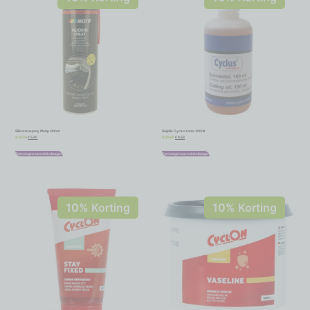
Siliconenspray Motip 400ml
Snijolie Cyclus tools 100ml
€
5,40
€
9,59
€
6,00
€
10,65
Toevoegen aan winkelwagen
Toevoegen aan winkelwagen
10% Korting
10% Korting