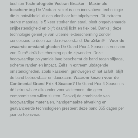
bochten
Technologieën
Vectran Breaker – Maximale
bescherming
De Vectran -vezel is een innovatieve technologie
die is ontwikkeld uit een vloeibaar-kristalpolymeer. Dit extreem
sterke materiaal is 5 keer sterker dan staal, biedt ongeëvenaarde
snijbestendigheid en blijft daarbij licht en flexibel. Dankzij deze
technologie geniet je van ultieme lekbescherming zonder
concessies te doen aan de rolweerstand.
DuraSkin® – Voor de
zwaarste omstandigheden
De Grand Prix 4-Season is voorzien
van DuraSkin®-bescherming op de zijwanden. Deze
hoogwaardige polyamide laag beschermt de band tegen slijtage,
scherpe randen en impact. Zelfs in extreem uitdagende
omstandigheden, zoals kasseien, grindwegen of nat asfalt, blijft
de band betrouwbaar en duurzaam.
Waarom kiezen voor de
Continental Grand Prix 4-Season?
De Grand Prix 4-Season is
dé betrouwbare allrounder voor wielrenners die geen
compromissen willen sluiten. Dankzij de combinatie van
hoogwaardige materialen, handgemaakte afwerking en
geavanceerde technologieën presteert deze band 365 dagen per
jaar op topniveau.