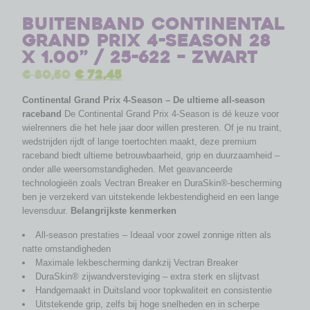
Buitenband Continental
Grand Prix 4-Season 28
x 1.00” / 25-622 – zwart
€
80,50
€
72,45
Continental Grand Prix 4-Season – De ultieme all-season
raceband
De Continental Grand Prix 4-Season is dé keuze voor
wielrenners die het hele jaar door willen presteren. Of je nu traint,
wedstrijden rijdt of lange toertochten maakt, deze premium
raceband biedt ultieme betrouwbaarheid, grip en duurzaamheid –
onder alle weersomstandigheden. Met geavanceerde
technologieën zoals Vectran Breaker en DuraSkin®-bescherming
ben je verzekerd van uitstekende lekbestendigheid en een lange
levensduur.
Belangrijkste kenmerken
All-season prestaties – Ideaal voor zowel zonnige ritten als
natte omstandigheden
Maximale lekbescherming dankzij Vectran Breaker
DuraSkin® zijwandversteviging – extra sterk en slijtvast
Handgemaakt in Duitsland voor topkwaliteit en consistentie
Uitstekende grip, zelfs bij hoge snelheden en in scherpe