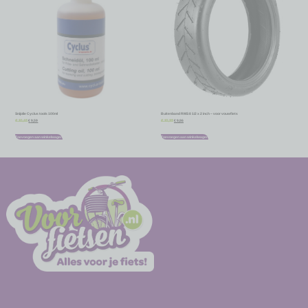
Snijolie Cyclus tools 100ml
Buitenband RMS 8 1/2 x 2 inch – voor vouwfiets
€
9,59
€
9,86
€
10,65
€
10,95
Toevoegen aan winkelwagen
Toevoegen aan winkelwagen
-
-