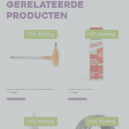
Gerelateerde
producten
10% Korting
10% Korting
Torx haakse stiftsleutel Beta Tools 97TTX T30 met krachthandgreep
Chain grease spray Cyclon – 500ml
€
20,58
€
24,98
€
22,87
€
27,75
Toevoegen aan winkelwagen
Toevoegen aan winkelwagen
10% Korting
10% Korting