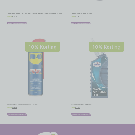
Topkoffer Polisport Luxe met quick release bagagedragerbevestiging – zwart
Kogellagervet Eurol 110 gram
€
35,99
€
7,16
€
39,99
€
7,95
Toevoegen aan winkelwagen
Toevoegen aan winkelwagen
10% Korting
10% Korting
Multispray WD-40 met smartstraw – 450 ml
Naaimachine Olie Eurol 100ml
€
14,39
€
5,36
€
15,99
€
5,95
Toevoegen aan winkelwagen
Toevoegen aan winkelwagen
-
-