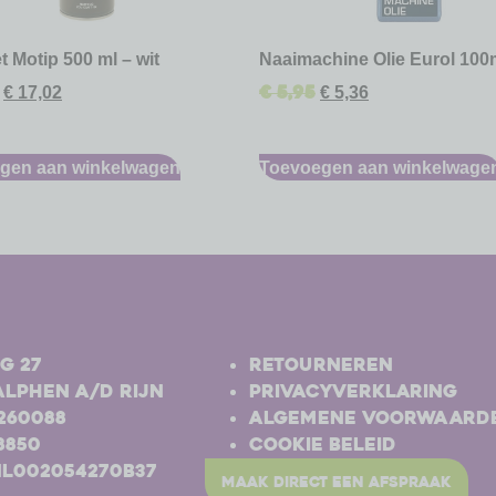
t Motip 500 ml – wit
Naaimachine Olie Eurol 100
€
5,95
€
17,02
€
5,36
gen aan winkelwagen
Toevoegen aan winkelwage
-
g 27
Retourneren
Alphen a/d Rijn
Privacyverklaring
-260088
Algemene voorwaard
8850
Cookie beleid
NL002054270B37
maak direct een afspraak