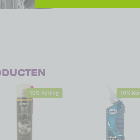
oducten
10% Korting
10% Kor