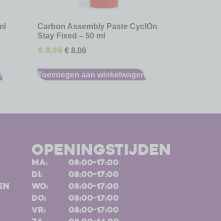
ml
Carbon Assembly Paste CyclOn
Stay Fixed – 50 ml
€
8,95
€
8,06
n
Toevoegen aan winkelwagen
openingstijden
ma:
08:00-17:00
di:
08:00-17:00
en
wo:
08:00-17:00
do:
08:00-17:00
vr:
08:00-17:00