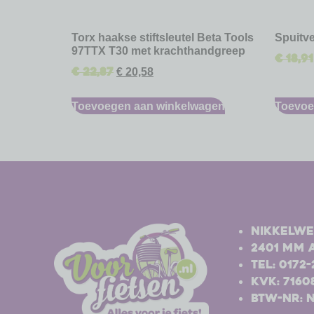
Torx haakse stiftsleutel Beta Tools
Spuitve
97TTX T30 met krachthandgreep
€
18,91
€
22,87
€
20,58
Toevoegen aan winkelwagen
Toevoe
-
-
Nikkelwe
2401 MM 
Tel: 0172
Kvk: 7160
BTW-nr: 