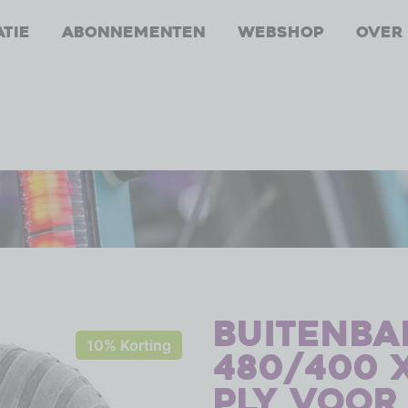
atie
Abonnementen
Webshop
Over
Buitenban
10% Korting
480/400 x 
ply voor