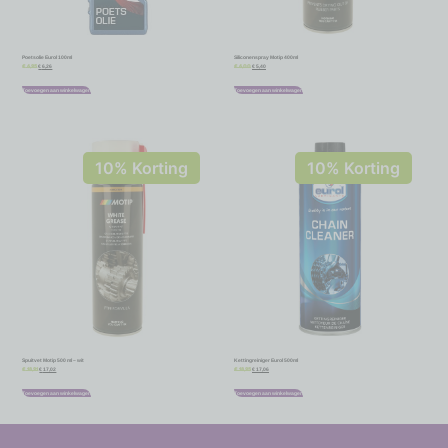
Poetsolie Eurol 100ml
Siliconenspray Motip 400ml
€
6,26
€
5,40
€
6,95
€
6,00
Toevoegen aan winkelwagen
Toevoegen aan winkelwagen
10% Korting
10% Korting
Spuitvet Motip 500 ml – wit
Kettingreiniger Eurol 500ml
€
17,02
€
17,06
€
18,91
€
18,95
Toevoegen aan winkelwagen
Toevoegen aan winkelwagen
-
-