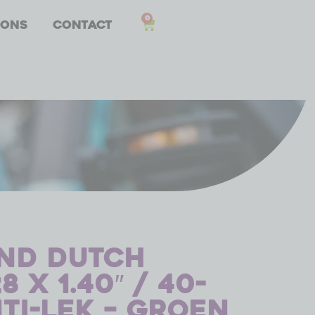
0
 ons
Contact
nd Dutch
 x 1.40″ / 40-
ti-lek – groen