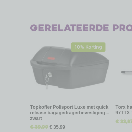
Gerelateerde pr
10% Korting
Topkoffer Polisport Luxe met quick
Torx ha
release bagagedragerbevestiging –
97TTX 
zwart
€
22,8
€
39,99
€
35,99