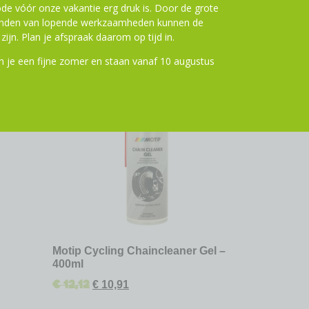
de vóór onze vakantie erg druk is. Door de grote
ronden van lopende werkzaamheden kunnen de
zijn. Plan je afspraak daarom op tijd in.
 je een fijne zomer en staan vanaf 10 augustus
ting
10% Korting
Motip Cycling Chaincleaner Gel –
400ml
€
12,12
€
10,91