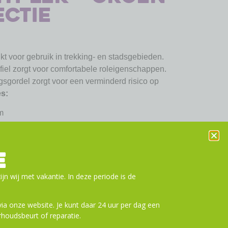
ectie
kt voor gebruik in trekking- en stadsgebieden.
fiel zorgt voor comfortabele roleigenschappen.
sgordel zorgt voor een verminderd risico op
es:
m
E
 luchtdruk
ijn wij met vakantie. In deze periode is de
a onze website. Je kunt daar 24 uur per dag een
houdsbeurt of reparatie.