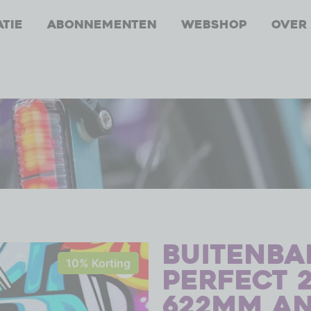
atie
Abonnementen
Webshop
Over
Buitenba
10% Korting
Perfect 28
622mm an