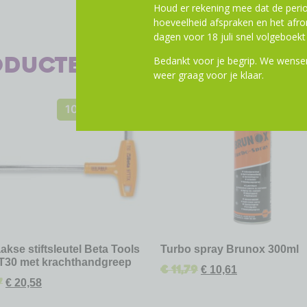
Houd er rekening mee dat de perio
hoeveelheid afspraken en het af
dagen voor 18 juli snel volgeboekt 
oducten
Bedankt voor je begrip. We wensen
weer graag voor je klaar.
10% Korting
10% Kor
akse stiftsleutel Beta Tools
Turbo spray Brunox 300ml
T30 met krachthandgreep
€
11,79
€
10,61
7
€
20,58