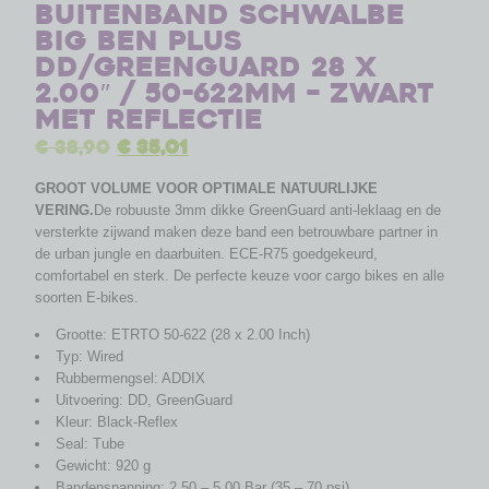
Buitenband Schwalbe
Big Ben Plus
DD/GreenGuard 28 x
2.00″ / 50-622mm – zwart
met reflectie
€
38,90
€
35,01
GROOT VOLUME VOOR OPTIMALE NATUURLIJKE
VERING.
De robuuste 3mm dikke GreenGuard anti-leklaag en de
versterkte zijwand maken deze band een betrouwbare partner in
de urban jungle en daarbuiten. ECE-R75 goedgekeurd,
comfortabel en sterk. De perfecte keuze voor cargo bikes en alle
soorten E-bikes.
Grootte: ETRTO 50-622 (28 x 2.00 Inch)
Typ: Wired
Rubbermengsel: ADDIX
Uitvoering: DD, GreenGuard
Kleur: Black-Reflex
Seal: Tube
Gewicht: 920 g
Bandenspanning: 2.50 – 5.00 Bar (35 – 70 psi)