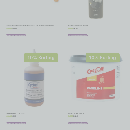
Torx haakse stiftsleutel Beta Tools 97TTX T30 met krachthandgreep
Vaselinespray Motip – 500 ml
€
20,58
€
17,02
€
22,87
€
18,91
Toevoegen aan winkelwagen
Toevoegen aan winkelwagen
10% Korting
10% Korting
Snijolie Cyclus tools 100ml
Vaselin CyclOn – 500 ml
€
9,59
€
11,48
€
10,65
€
12,75
Toevoegen aan winkelwagen
Toevoegen aan winkelwagen