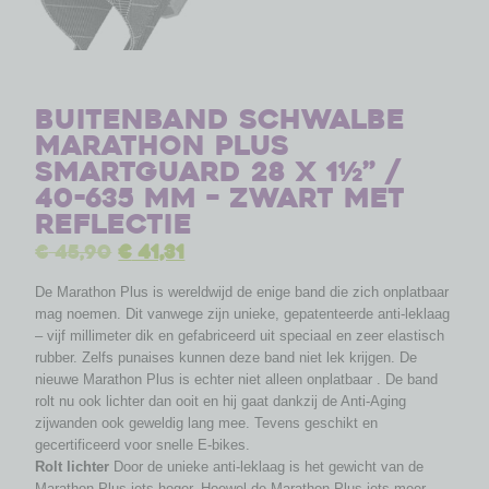
Buitenband Schwalbe
Marathon Plus
SmartGuard 28 x 1½” /
40-635 mm – zwart met
reflectie
€
45,90
€
41,31
De Marathon Plus is wereldwijd de enige band die zich onplatbaar
mag noemen. Dit vanwege zijn unieke, gepatenteerde anti-leklaag
– vijf millimeter dik en gefabriceerd uit speciaal en zeer elastisch
rubber. Zelfs punaises kunnen deze band niet lek krijgen. De
nieuwe Marathon Plus is echter niet alleen onplatbaar . De band
rolt nu ook lichter dan ooit en hij gaat dankzij de Anti-Aging
zijwanden ook geweldig lang mee. Tevens geschikt en
gecertificeerd voor snelle E-bikes.
Rolt lichter
Door de unieke anti-leklaag is het gewicht van de
Marathon Plus iets hoger. Hoewel de Marathon Plus iets meer