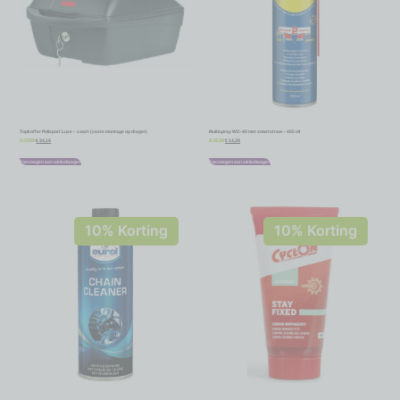
Topkoffer Polisport Luxe – zwart (vaste montage op drager)
Multispray WD-40 met smartstraw – 450 ml
€
34,19
€
14,39
€
37,99
€
15,99
Toevoegen aan winkelwagen
Toevoegen aan winkelwagen
10% Korting
10% Korting