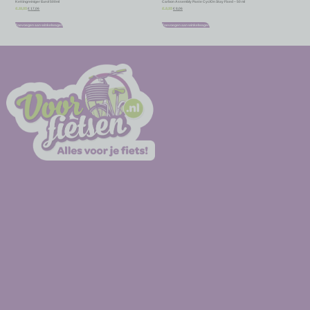
Kettingreiniger Eurol 500ml
Carbon Assembly Paste CyclOn Stay Fixed – 50 ml
€
17,06
€
8,06
€
18,95
€
8,95
Toevoegen aan winkelwagen
Toevoegen aan winkelwagen
-
-