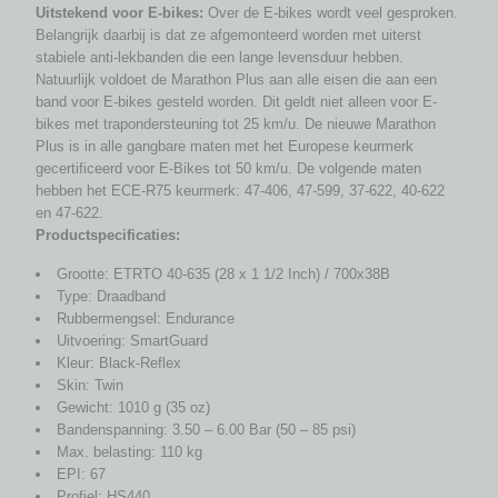
Uitstekend voor E-bikes:
Over de E-bikes wordt veel gesproken.
Belangrijk daarbij is dat ze afgemonteerd worden met uiterst
stabiele anti-lekbanden die een lange levensduur hebben.
Natuurlijk voldoet de Marathon Plus aan alle eisen die aan een
band voor E-bikes gesteld worden. Dit geldt niet alleen voor E-
bikes met trapondersteuning tot 25 km/u. De nieuwe Marathon
Plus is in alle gangbare maten met het Europese keurmerk
gecertificeerd voor E-Bikes tot 50 km/u. De volgende maten
hebben het ECE-R75 keurmerk: 47-406, 47-599, 37-622, 40-622
en 47-622.
Productspecificaties:
Grootte: ETRTO 40-635 (28 x 1 1/2 Inch) / 700x38B
Type: Draadband
Rubbermengsel: Endurance
Uitvoering: SmartGuard
Kleur: Black-Reflex
Skin: Twin
Gewicht: 1010 g (35 oz)
Bandenspanning: 3.50 – 6.00 Bar (50 – 85 psi)
Max. belasting: 110 kg
EPI: 67
Profiel: HS440