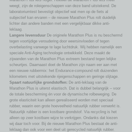
weegt, zijn de roleigenschappen van deze band uitstekend. De
laboratoriumtest bevestigt objectief wat men op de fiets al
subjectief kan ervaren – de nieuwe Marathon Plus rolt duidelijk
lichter dan andere banden met een vergelijkbaar dikke anti-
leklaag.
Langere levensduur
De originele Marathon Plus is nu beschermd
tegen voortijdige veroudering door weersinvloeden of tegen
overbelasting vanwege te lage luchtdruk. Wij hebben namelijk een
speciale Anti-Aging technologie ontwikkeld. Deze maakt de
zijwanden van de Marathon Plus extreem bestand tegen lelijke
scheurtjes. Daarnaast doet de Marathon zijn naam eer aan met
een nieuwe rubbermix: het Endurance-compound rolt duizenden
kilometers met uitstekende rijeigenschappen en geringe slijtage.
Spaart natuurlijke grondstoffen:
De anti-leklaag van de
Marathon Plus is uiterst elastisch. Dat is dubbel belangrijk – voor
de totale bescherming én voor de dynamische rolbeweging. De
grote elasticiteit kan alleen gerealiseerd worden met speciaal
rubber, waarin een grote hoeveelheid natuurlijk rubber verwerkt is.
Natuurlijk rubber is een kostbare grondstof. Via recycling is het
alleen op zeer kostbare wijze te verkrijgen. Ondanks dat kiezen
wij daar toch voor. Bij de nieuwe Marathon Plus bestaat de anti-
leklaag dan ook voor een deel uit gerecycled natuurlijk rubber.