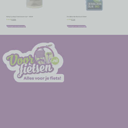
Motip Cycling Chaincleaner Gel – 400ml
Derailleurolie Bio Eurol 100ml
€
10,91
€
7,16
€
12,12
€
7,95
Toevoegen aan winkelwagen
Toevoegen aan winkelwagen
-
-