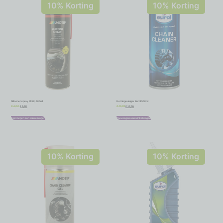
10% Korting
10% Korting
Siliconenspray Motip 400ml
Kettingreiniger Eurol 500ml
€
5,40
€
17,06
€
6,00
€
18,95
Toevoegen aan winkelwagen
Toevoegen aan winkelwagen
10% Korting
10% Korting