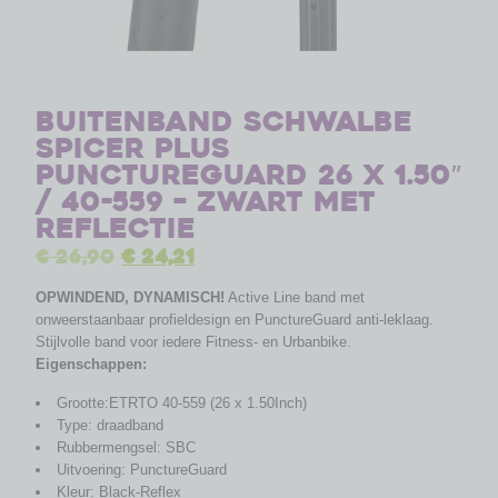
Buitenband Schwalbe
Spicer Plus
PunctureGuard 26 x 1.50″
/ 40-559 – zwart met
reflectie
€
26,90
€
24,21
OPWINDEND, DYNAMISCH!
Active Line band met
onweerstaanbaar profieldesign en PunctureGuard anti-leklaag.
Stijlvolle band voor iedere Fitness- en Urbanbike.
Eigenschappen:
Grootte:ETRTO 40-559 (26 x 1.50Inch)
Type: draadband
Rubbermengsel: SBC
Uitvoering: PunctureGuard
Kleur: Black-Reflex