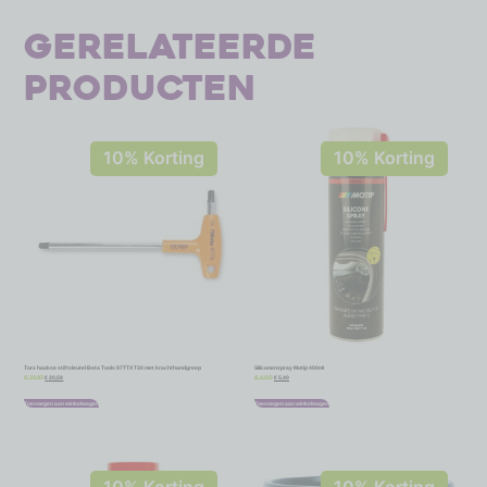
Gerelateerde
producten
10% Korting
10% Korting
Torx haakse stiftsleutel Beta Tools 97TTX T30 met krachthandgreep
Siliconenspray Motip 400ml
€
20,58
€
5,40
€
22,87
€
6,00
Toevoegen aan winkelwagen
Toevoegen aan winkelwagen