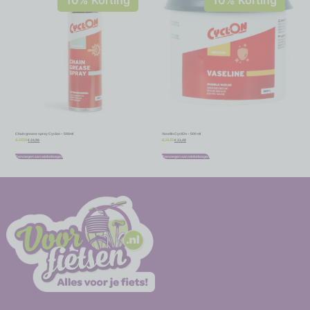
10% Korting
10% Korting
Chain grease spray Cyclon – 500ml
Vaselin CyclOn – 500 ml
€
24,98
€
11,48
€
27,75
€
12,75
Toevoegen aan winkelwagen
Toevoegen aan winkelwagen
-
-