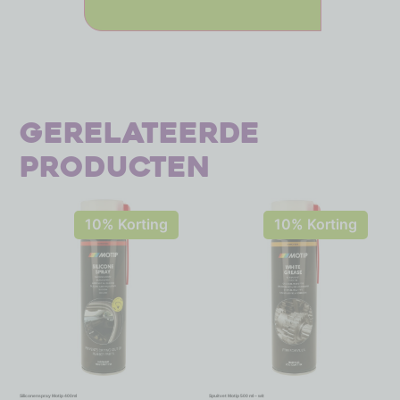
Gerelateerde
producten
10% Korting
10% Korting
Siliconenspray Motip 400ml
Spuitvet Motip 500 ml – wit