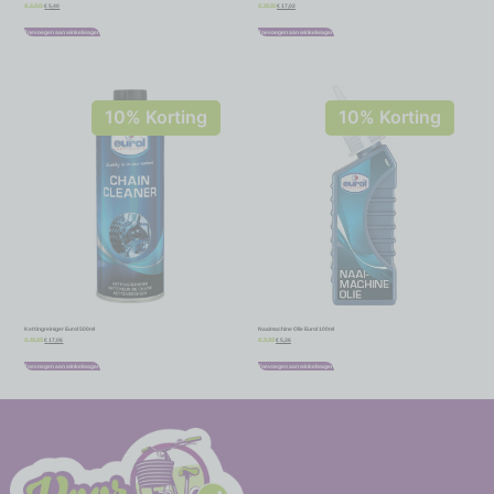
€
5,40
€
17,02
€
6,00
€
18,91
Toevoegen aan winkelwagen
Toevoegen aan winkelwagen
10% Korting
10% Korting
Kettingreiniger Eurol 500ml
Naaimachine Olie Eurol 100ml
€
17,06
€
5,36
€
18,95
€
5,95
Toevoegen aan winkelwagen
Toevoegen aan winkelwagen
-
-