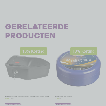
Gerelateerde
producten
10% Korting
10% Korting
Topkoffer Polisport Luxe met quick release bagagedragerbevestiging – zwart
Kogellagervet Eurol 110 gram
€
35,99
€
7,16
€
39,99
€
7,95
Toevoegen aan winkelwagen
Toevoegen aan winkelwagen