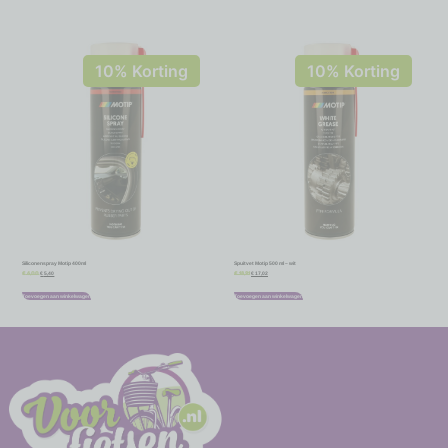
10% Korting
10% Korting
Siliconenspray Motip 400ml
Spuitvet Motip 500 ml – wit
€
5,40
€
17,02
€
6,00
€
18,91
Toevoegen aan winkelwagen
Toevoegen aan winkelwagen
-
-