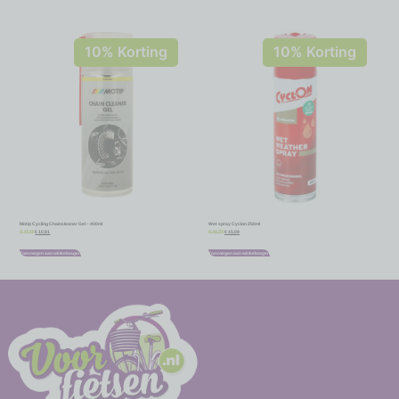
10% Korting
10% Korting
Motip Cycling Chaincleaner Gel – 400ml
Wet spray Cyclon 250ml
€
10,91
€
15,08
€
12,12
€
16,75
Toevoegen aan winkelwagen
Toevoegen aan winkelwagen
-
-