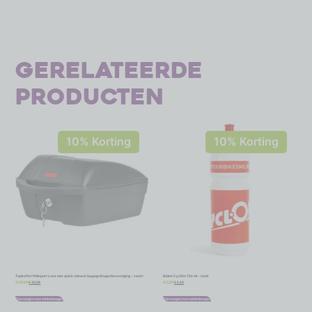
Gerelateerde
producten
10% Korting
10% Korting
Topkoffer Polisport Luxe met quick release bagagedragerbevestiging – zwart
Bidon CyclOn 750 ml – rood
€
35,99
€
5,18
€
39,99
€
5,75
Toevoegen aan winkelwagen
Toevoegen aan winkelwagen