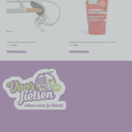
Transportset IceToolz 30C1 chain master
Keramische Montage pasta CyclOn Assembly Paste tube – 50 ml
€
11,66
€
8,06
€
12,95
€
8,95
Toevoegen aan winkelwagen
Toevoegen aan winkelwagen
-
-