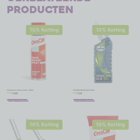
producten
10% Korting
10% Korting
Chain grease spray Cyclon – 500ml
Derailleurolie Bio Eurol 100ml
€
24,98
€
7,16
€
27,75
€
7,95
Toevoegen aan winkelwagen
Toevoegen aan winkelwagen
10% Korting
10% Korting