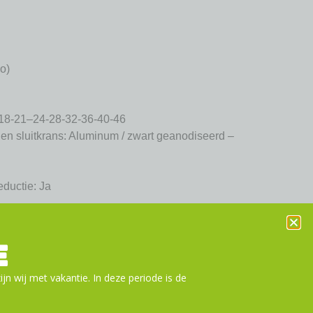
io)
-18-21–24-28-32-36-40-46
r en sluitkrans: Aluminum / zwart geanodiseerd –
ductie: Ja
n aan winkelwagen
E
ijn wij met vakantie. In deze periode is de