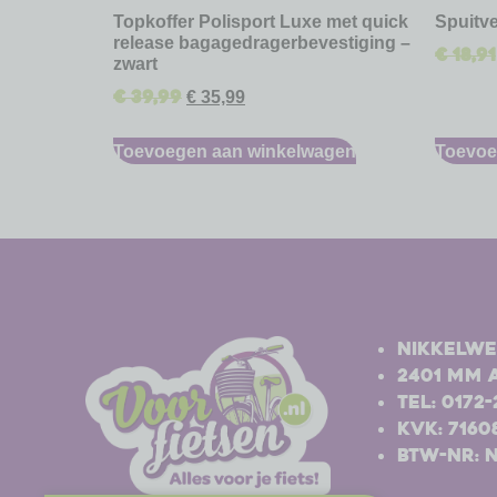
Topkoffer Polisport Luxe met quick
Spuitve
release bagagedragerbevestiging –
€
18,91
zwart
€
39,99
€
35,99
Toevoegen aan winkelwagen
Toevoe
-
-
Nikkelwe
2401 MM 
Tel: 0172
Kvk: 7160
BTW-nr: 