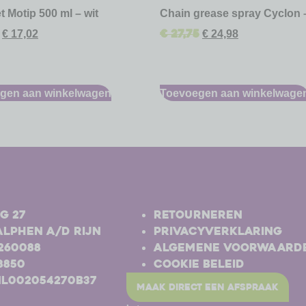
t Motip 500 ml – wit
Chain grease spray Cyclon 
€
27,75
€
17,02
€
24,98
gen aan winkelwagen
Toevoegen aan winkelwage
-
g 27
Retourneren
Alphen a/d Rijn
Privacyverklaring
-260088
Algemene voorwaard
8850
Cookie beleid
NL002054270B37
maak direct een afspraak