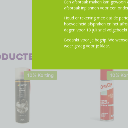
Een afspraak maken kan gewoon vi
afspraak inplannen voor een onder
Houd er rekening mee dat de perio
hoeveelheid afspraken en het af
dagen voor 18 juli snel volgeboekt 
Bedankt voor je begrip. We wensen
weer graag voor je klaar.
oducten
10% Korting
10% Kor