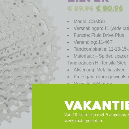
€
89,95
€
80,96
Model: CSMS8
Versnellingen: 11 (wide rat
Functie: Fluid Drive Plus
Vertanding: 11-46T
Tandcombinatie: 11-13-15
Materiaal: – Spider, space
Tandkransen Hi-Tensile Steel
Afwerking: Metallic zilver
Freesgaten voor gewichtsre
Gewicht: 534 gram
Toevoege
VAKANTI
Van 18 juli tot en met 9 augustus z
werkplaats gesloten.