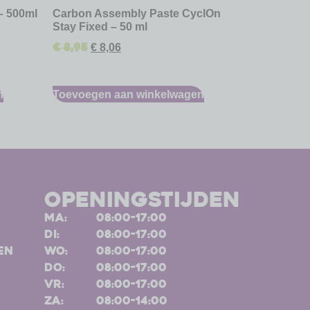
– 500ml
Carbon Assembly Paste CyclOn
Stay Fixed – 50 ml
€
8,95
€
8,06
n
Toevoegen aan winkelwagen
openingstijden
ma:
08:00-17:00
di:
08:00-17:00
en
wo:
08:00-17:00
do:
08:00-17:00
vr:
08:00-17:00
za:
08:00-14:00