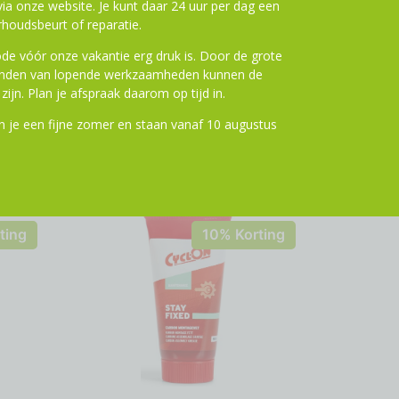
a onze website. Je kunt daar 24 uur per dag een
houdsbeurt of reparatie.
de vóór onze vakantie erg druk is. Door de grote
ronden van lopende werkzaamheden kunnen de
zijn. Plan je afspraak daarom op tijd in.
 je een fijne zomer en staan vanaf 10 augustus
ting
10% Korting