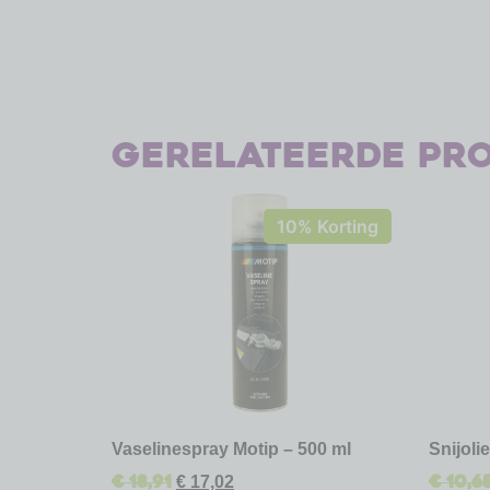
Gerelateerde pr
10% Korting
Vaselinespray Motip – 500 ml
Snijoli
€
18,91
€
10,6
€
17,02