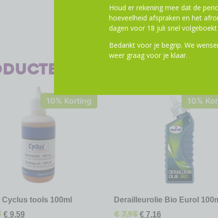
Houd er rekening mee dat de perio
hoeveelheid afspraken en het af
dagen voor 18 juli snel volgeboekt 
Bedankt voor je begrip. We wensen
weer graag voor je klaar.
oducten
10% Korting
10% Kor
e Cyclus tools 100ml
Derailleurolie Bio Eurol 100
5
€
7,95
€
9,59
€
7,16