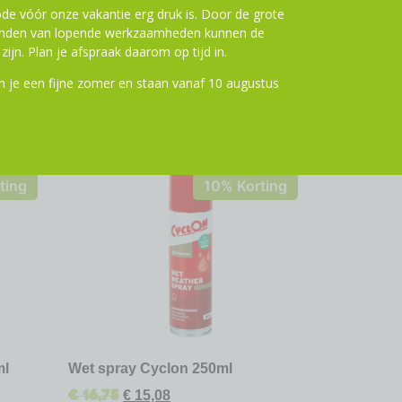
de vóór onze vakantie erg druk is. Door de grote
ronden van lopende werkzaamheden kunnen de
zijn. Plan je afspraak daarom op tijd in.
 je een fijne zomer en staan vanaf 10 augustus
ting
10% Korting
ml
Wet spray Cyclon 250ml
€
16,75
€
15,08