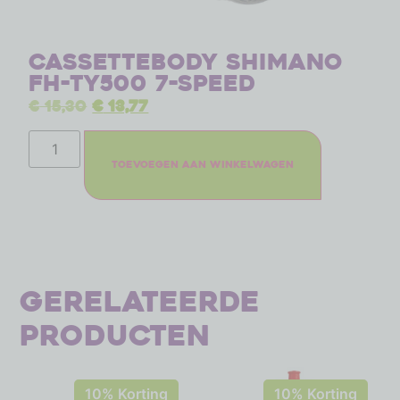
Cassettebody Shimano
FH-TY500 7-speed
€
15,30
€
13,77
Toevoegen aan winkelwagen
Gerelateerde
producten
10% Korting
10% Korting