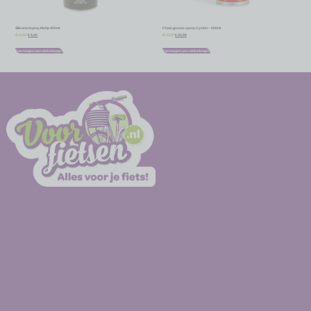
Siliconenspray Motip 400ml
Chain grease spray Cyclon – 500ml
€
5,40
€
24,98
€
6,00
€
27,75
Toevoegen aan winkelwagen
Toevoegen aan winkelwagen
-
-