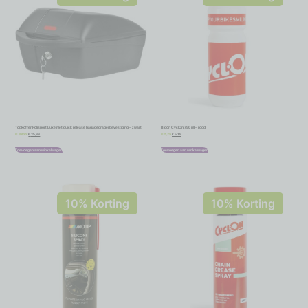
Topkoffer Polisport Luxe met quick release bagagedragerbevestiging – zwart
Bidon CyclOn 750 ml – rood
€
35,99
€
5,18
€
39,99
€
5,75
Toevoegen aan winkelwagen
Toevoegen aan winkelwagen
10% Korting
10% Korting