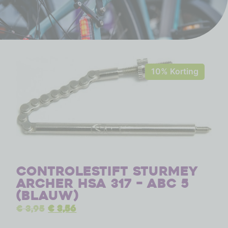
10% Korting
Controlestift Sturmey
Archer HSA 317 – ABC 5
(blauw)
€
3,95
€
3,56