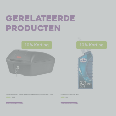
Gerelateerde
producten
10% Korting
10% Korting
Topkoffer Polisport Luxe met quick release bagagedragerbevestiging – zwart
Naaimachine Olie Eurol 100ml
€
35,99
€
5,36
€
39,99
€
5,95
Toevoegen aan winkelwagen
Toevoegen aan winkelwagen