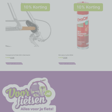
10% Korting
10% Korting
Transportset IceToolz 30C1 chain master
Wet spray Cyclon 250ml
€
11,66
€
15,08
€
12,95
€
16,75
Toevoegen aan winkelwagen
Toevoegen aan winkelwagen
-
-