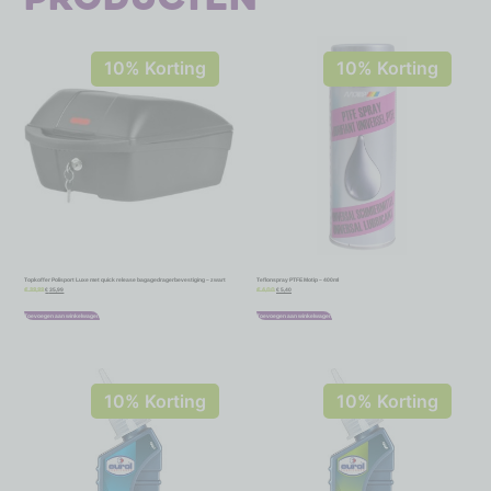
10% Korting
10% Korting
Topkoffer Polisport Luxe met quick release bagagedragerbevestiging – zwart
Teflonspray PTFE Motip – 400ml
€
35,99
€
5,40
€
39,99
€
6,00
Toevoegen aan winkelwagen
Toevoegen aan winkelwagen
10% Korting
10% Korting