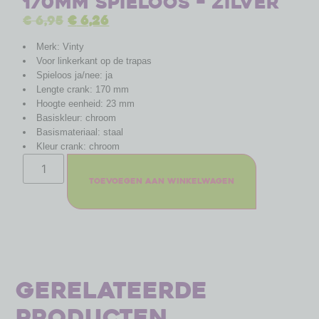
170mm spieloos – Zilver
€
6,95
€
6,26
Merk: Vinty
Voor linkerkant op de trapas
Spieloos ja/nee: ja
Lengte crank: 170 mm
Hoogte eenheid: 23 mm
Basiskleur: chroom
Basismateriaal: staal
Kleur crank: chroom
Toevoegen aan winkelwagen
Gerelateerde
producten