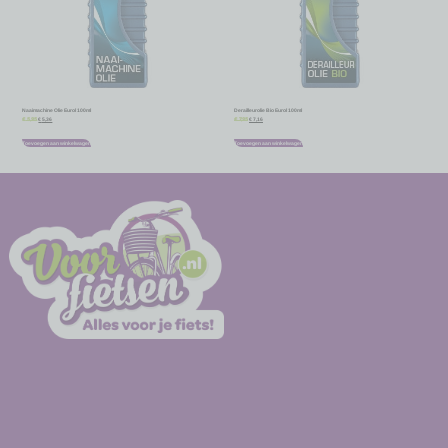
Naaimachine Olie Eurol 100ml
Derailleurolie Bio Eurol 100ml
€
5,36
€
7,16
€
5,95
€
7,95
Toevoegen aan winkelwagen
Toevoegen aan winkelwagen
-
-