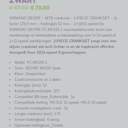
zwart
€
87,00
€
78,30
SHIMANO DEORE – MTB-crankstel – 2-PIECE CRANKSET – Q-
factor 178,5 mm – Kettinglijn 52 mm – 1×10/11-speed De
SHIMANO DEORE FC-M5100-1 mountainbikecrank levert een
nauwkeurige en betrouwbare schakelwerking voor 1×10-speed of
1×11-speed aandrijvingen.
2-PIECE CRANKSET zorgt voor een
stijver crankstel dat toch lichter is en de trapkracht efficiënt
doorgeeft
Voor 10/11-speed
Eigenschappen:
Model: FC-M5100-1
Serie: DEORE M4100 Serie
Kleur: Groepskleur
Crankconstructie uit 2 delen
Kettinglijn (mm): 52
Kettingbladcombinatie: 32T
Compatibel BB-type_Buitenzijde: Ja
Compatibele ketting: HG-X11 11-speed, HG-X 10-speed
Inclusief montagebout crank: Ja
Lengte crankarm (mm): 170
Armen kettingblad: 4-armig
Optionele kettingkast_Zonder