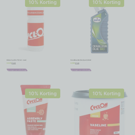
10% Korting
10% Korting
Bidon CyclOn 750 ml – rood
Derailleurolie Bio Eurol 100ml
€
5,18
€
7,16
€
5,75
€
7,95
Toevoegen aan winkelwagen
Toevoegen aan winkelwagen
10% Korting
10% Korting