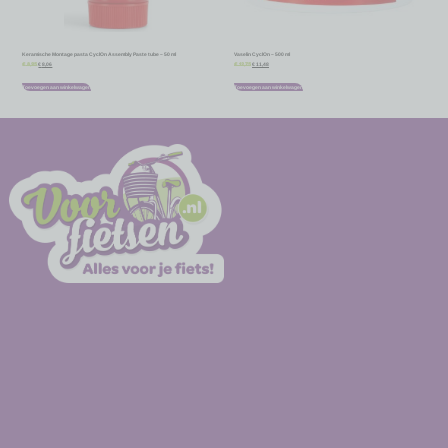
Keramische Montage pasta CyclOn Assembly Paste tube – 50 ml
Vaselin CyclOn – 500 ml
€
8,06
€
11,48
€
8,95
€
12,75
Toevoegen aan winkelwagen
Toevoegen aan winkelwagen
-
-