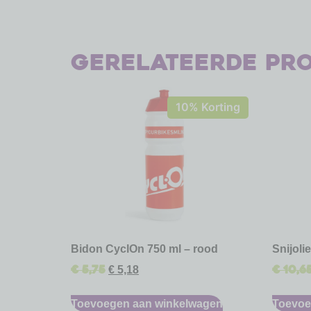
Gerelateerde pr
10% Korting
Bidon CyclOn 750 ml – rood
Snijoli
€
5,75
€
10,6
€
5,18
Toevoegen aan winkelwagen
Toevoe