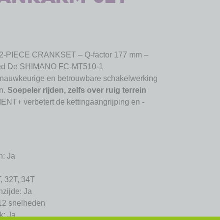
 2-PIECE CRANKSET – Q-factor 177 mm –
peed De SHIMANO FC-MT510-1
 nauwkeurige en betrouwbare schakelwerking
n.
Soepeler rijden, zelfs over ruig terrein
verbetert de kettingaangrijping en -
n: Ja
, 32T, 34T
zijde: Ja
12 snelheden
k: Ja