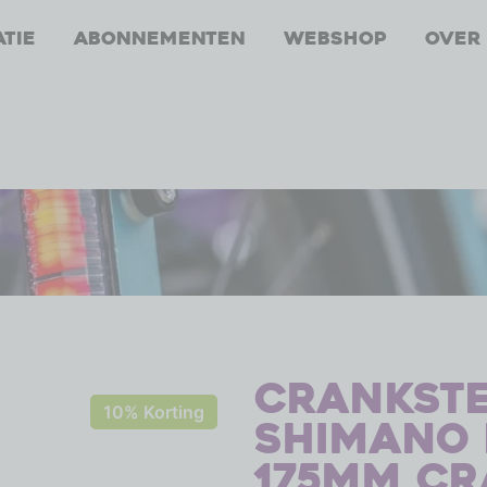
atie
Abonnementen
Webshop
Over
Crankste
10% Korting
Shimano 
175mm cr