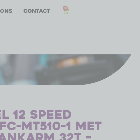
0
 ons
Contact
l 12 speed
FC-MT510-1 met
ankarm 32T –