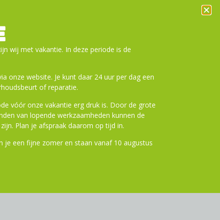
5
E
der kettingbeschermer/beschermrand: Ja
ijn wij met vakantie. In deze periode is de
 BB-MT500-PA
a onze website. Je kunt daar 24 uur per dag een
efdraad (normaal): SM-BB52
houdsbeurt of reparatie.
efdraad_68 mm: Ja
efdraad_73 mm: Ja
de vóór onze vakantie erg druk is. Door de grote
ronden van lopende werkzaamheden kunnen de
zijn. Plan je afspraak daarom op tijd in.
n aan winkelwagen
 je een fijne zomer en staan vanaf 10 augustus