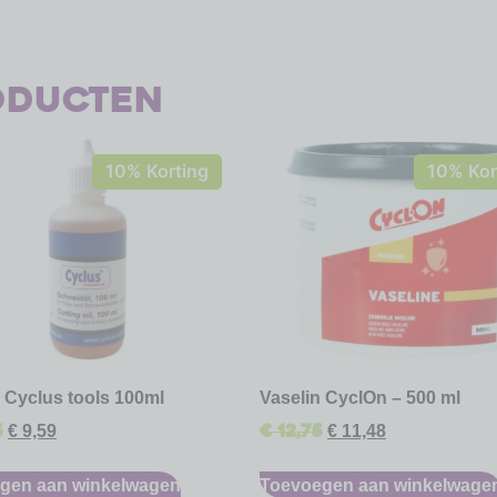
oducten
10% Korting
10% Kor
e Cyclus tools 100ml
Vaselin CyclOn – 500 ml
5
€
12,75
€
9,59
€
11,48
gen aan winkelwagen
Toevoegen aan winkelwage