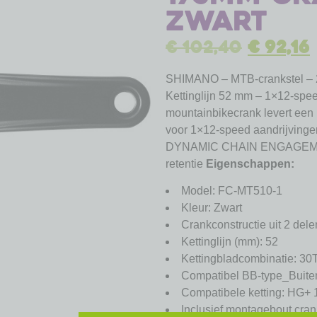
zwart
€
102,40
€
92,16
SHIMANO – MTB-crankstel –
Kettinglijn 52 mm – 1×12-s
mountainbikecrank levert een
voor 1×12-speed aandrijvinge
DYNAMIC CHAIN ENGAGEMENT+ 
retentie
Eigenschappen:
Model: FC-MT510-1
Kleur: Zwart
Crankconstructie uit 2 dele
Kettinglijn (mm): 52
Kettingbladcombinatie: 30T
Compatibel BB-type_Buiten
Compatibele ketting: HG+ 
Inclusief montagebout cran