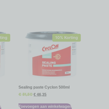
ting
10% Korting
Sealing paste Cyclon 500ml
€
51,50
€
46,35
n
Toevoegen aan winkelwagen